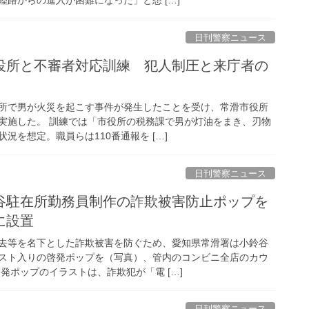
日刊警察ニュース
所で男が火災を起こす事件が発生したことを受け、常滑市役所
実施した。 訓練では「市役所の税務課で男が灯油をまき、刃物
況を想定。職員らは110番通報を […]
日刊警察ニュース
に設置
去等を名下とした詐欺被害を防ぐため、愛知県常滑署は小鈴谷
スト入りの啓発ポップを（写真）、管内のコンビニ全店のカウ
発ポップのイラストは、詐欺犯が「電 […]
日刊警察ニュース