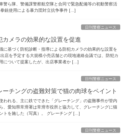
車警ら隊、警備課警察航空隊と合同で緊急配備等の初動警察活
拳銃使用による暴力団対立抗争事件 […]
日刊警察ニュース
防犯カメラの効果的な設置を促進
識に基づく防犯診断・指導による防犯カメラの効果的な設置を
に出店を予定する大規模小売店舗との現地連絡会議では、防犯カ
について提案したが、出店事業者か […]
日刊警察ニュース
グレーチングの盗難対策で猫の肉球をペイント
使われる、主に鉄でできた「グレーチング」の盗難事件が管内
ら、愛知県常滑署は常滑市役所と協力して、グレーチングに猫
トを施した（写真）。 グレーチング […]
日刊警察ニュース