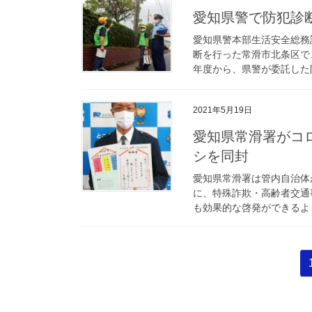
愛知県警で防犯
愛知県警本部生活安全総務
断を行った常滑市北条区で
年度から、県警が委託した防
2021年5月19日
愛知県常滑署がコロナワクチン接種クーポン券に犯罪防止チラ
シを同封
愛知県常滑署は管内自治体
に、特殊詐欺・高齢者交通
も効果的な啓発ができるよう
投
稿
の