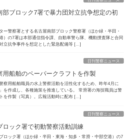
ター警察署とする名古屋南部ブロック警察署（ほか緑・半田・
港）の7署は本部通信指令課、自動車警ら隊、機動捜査隊と合同
立抗争事件を想定とした緊急配備等 […]
日刊警察ニュース
警察用船舶のペーパークラフトを作製
警察用船舶職員の水上警察活動を活性化するため、昨年4月に
」を作成し、各種施策を推進している。 常滑署の海技職員は警
を作製（写真）。広報活動時に配布 […]
日刊警察ニュース
部ブロック署で初動警察活動訓練
ブロック署（ほか緑・半田・東海・知多・常滑・中部空港）の7