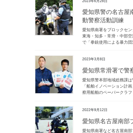
2023年6月28日
愛知県警の名古屋南部ブロック7署で暴力団対立抗争想定の初
動警察活動訓練
愛知県南署をブロックセン
東海・知多・常滑・中部空
で「拳銃使用による暴力団対
2023年3月8日
愛知県常滑署で
愛知県警本部地域総務課は
「船舶イノベーション計画
察用船舶のペーパークラフト
2022年9月12日
愛知県名古屋南
愛知県南署など名古屋南部