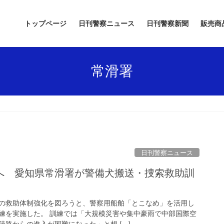
トップページ
日刊警察ニュース
日刊警察新聞
販売商
常滑署
日刊警察ニュース
の救助体制強化を図ろうと、警察用船舶「とこなめ」を活用し
練を実施した。 訓練では「大規模災害や集中豪雨で中部国際空
路からの進入が困難になった」と想 […]