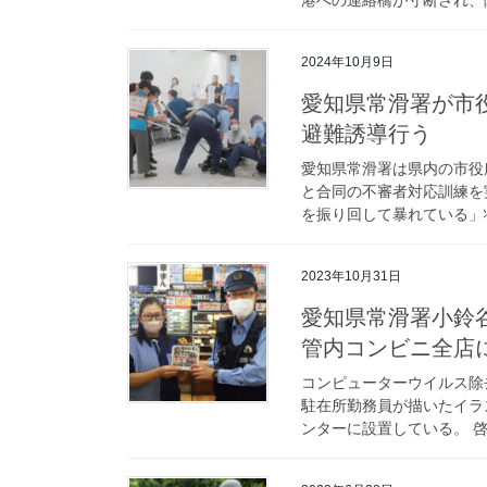
2024年10月9日
愛知県常滑署が市役所と不審者対応訓練 犯人制圧と来庁者の
避難誘導行う
愛知県常滑署は県内の市役
と合同の不審者対応訓練を
を振り回して暴れている」状
2023年10月31日
愛知県常滑署小鈴谷駐在所勤務員制作の詐欺被害防止ポップを
管内コンビニ全店
コンピューターウイルス除
駐在所勤務員が描いたイラ
ンターに設置している。 啓