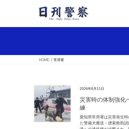
コ
ナ
ン
ビ
テ
ゲ
ン
ー
ツ
シ
へ
ョ
ス
ン
キ
に
ッ
移
HOME
常滑署
プ
動
2026年6月11日
災害時の体制強化へ 愛知県常滑署が警備犬搬送・捜索救助訓
練
愛知県常滑署は災害発生時
た警備犬搬送・捜索救助訓
港への連絡橋が寸断され、陸