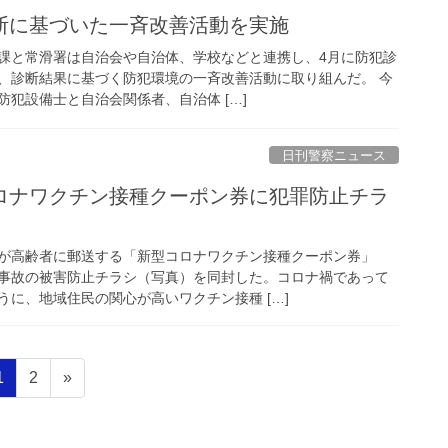
診断に基づいた一斉改善活動を実施
課と常滑署は自治会や自治体、学校などと連携し、4月に防犯診
、診断結果に基づく防犯環境の一斉改善活動に取り組んだ。 今
犯設備士と自治会関係者、自治体 […]
日刊警察ニュース
が高齢者に郵送する「新型コロナワクチン接種クーポン券」
事故の被害防止チラシ（写真）を同封した。コロナ禍であって
に、地域住民の関心が高いワクチン接種 […]
固
固
1
2
»
定
定
ペ
ペ