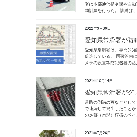
署は本部通信指令課や自動
動訓練を行った。 訓練は、
2022年3月30日
愛知県常滑署が
愛知県常滑署は、専門的知
促進している。 同署管内
メラの設置等防犯機器の活用
2021年10月14日
愛知県常滑署が
道路の側溝の蓋などとして
で連続して発生したことか
の足跡（肉球）模様のペイン
2021年7月26日