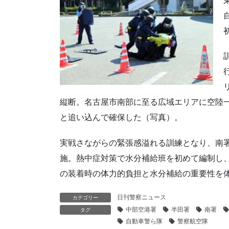
縦断。名古屋市南部に至る広域エリアに空陸
と追い込んで確保した（写真）。
実戦さながらの緊張感溢れる訓練となり、南
施。熱中症対策で水分補給班を初めて編制し
の装着時の体力的負担と水分補給の重要性を
日刊警察ニュース
カテゴリー
中部空港署
半田署
南署
タグ
自動車警ら隊
警察航空隊