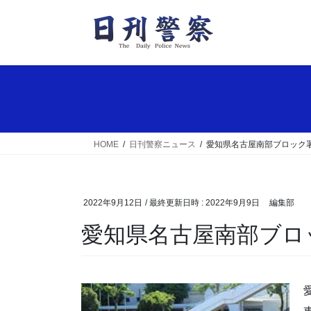
コ
ナ
ン
ビ
テ
ゲ
ン
ー
ツ
シ
へ
ョ
ス
ン
キ
に
ッ
移
HOME
日刊警察ニュース
愛知県名古屋南部ブロック
プ
動
2022年9月12日
/ 最終更新日時 :
2022年9月9日
編集部
愛知県名古屋南部ブ