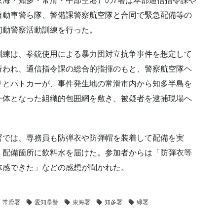
東海・知多・常滑・中部空港）の7署は本部通信指令課や
自動車警ら隊、警備課警察航空隊と合同で緊急配備等の
初動警察活動訓練を行った。
訓練は、拳銃使用による暴力団対立抗争事件を想定して
行われ、通信指令課の総合的指揮のもと、警察航空隊ヘ
リとパトカーが、事件発生地の常滑市内から知多半島を
一体となった組織的包囲網を敷き、被疑者を逮捕現場へ
署では、専務員も防弾衣や防弾帽を装着して配備を実
、配備箇所に飲料水を届けた。参加者からは「防弾衣等
体感できた」などの感想が聞かれた。
常滑署
愛知県警
東海署
知多署
緑署