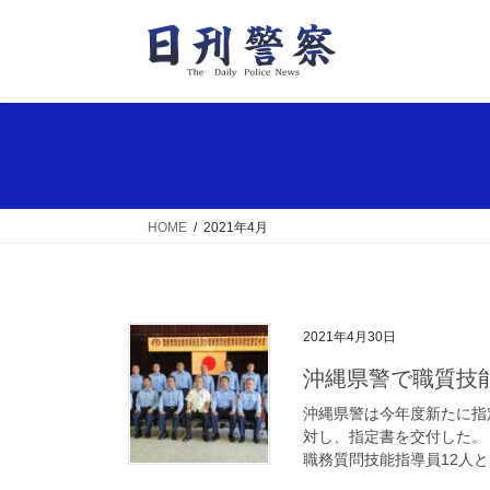
コ
ナ
ン
ビ
テ
ゲ
ン
ー
ツ
シ
へ
ョ
ス
ン
キ
に
ッ
移
HOME
2021年4月
プ
動
2021年4月30日
沖縄県警で職質
沖縄県警は今年度新たに指
対し、指定書を交付した。
職務質問技能指導員12人と