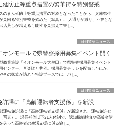
まん延防止等重点措置の繁華街を特別警戒
スのまん延防止等重点措置の対象となったことから、兵庫県生
が見回る特別警戒を始めた（写真）。 人通りが減り、不在とな
店荒しが増える可能性を見据えて警 […]
日刊警察ニュース
がイオンモールで県警察採用募集イベント開く
型商業施設「イオンモール大牟田」で県警察採用募集イベント
用センター、音楽隊と共催。採用募集チラシを配布したほか、
その家族が訪れた特設ブースでは、パ […]
日刊警察ニュース
転免許課に「高齢運転者支援係」を新設
部運転免許課に「高齢運転者支援係」が新設され、運転免許セ
（写真）。 課長補佐以下21人体制で、認知機能検査や高齢者講
失った高齢者の生活支援に係る協 […]