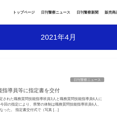
トップページ
日刊警察ニュース
日刊警察新聞
販売商
2021年4月
日刊警察ニュース
技能指導員等に指定書を交付
定された職務質問技能指導班員3人と職務質問技能指導員6人に
 今回の指定により、県警の体制は職務質問技能指導班員6人、
なった。 指定書交付式で（写真 […]