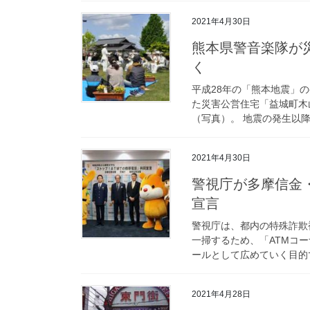
2021年4月30日
熊本県警音楽隊が災害公営住宅で「安全・安心コンサート」開
く
平成28年の「熊本地震」
た災害公営住宅「益城町木
（写真）。 地震の発生以降
2021年4月30日
警視庁が多摩信金・城南信金と還付金詐欺被害ストップの共同
宣言
警視庁は、都内の特殊詐欺
一掃するため、「ATMコ
ールとして広めていく目的で
2021年4月28日