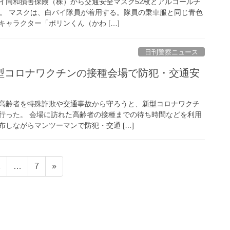
イ同和損害保険（株）から交通安全マスク52枚とアルコールチ
た。 マスクは、白バイ隊員が着用する。隊員の乗車服と同じ青色
ャラクター「ポリンくん（かわ […]
日刊警察ニュース
高齢者を特殊詐欺や交通事故から守ろうと、新型コロナワクチ
行った。 会場に訪れた高齢者の接種までの待ち時間などを利用
しながらマンツーマンで防犯・交通 […]
固
固
2
…
7
»
定
定
ペ
ペ
ー
ー
ジ
ジ