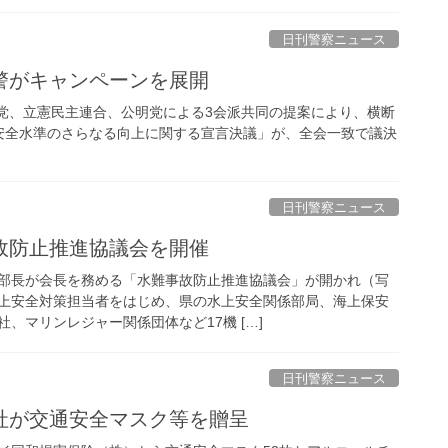
日刊警察ニュース
警がキャンペーンを展開
主党、立憲民主連合、公明党による3会派共同の提案により、横断
安全水準のさらなる向上に関する宣言決議」が、全会一致で議決
日刊警察ニュース
事故防止推進協議会を開催
部長が会長を務める「水難事故防止推進協議会」が開かれ（写
上安全対策担当者をはじめ、県の水上安全関係部局、海上保安
、マリンレジャー関係団体など17機 […]
日刊警察ニュース
会社が交通安全マスク等を贈呈