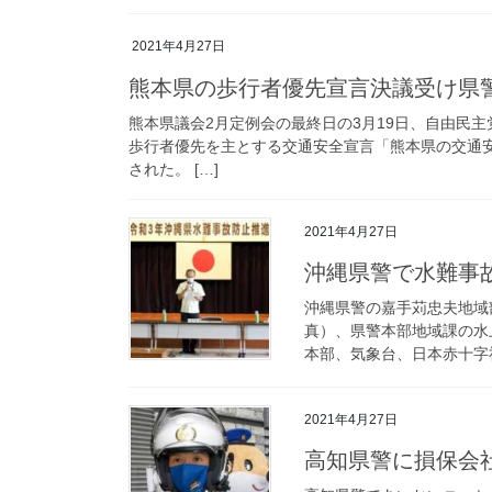
2021年4月27日
熊本県の歩行者優先宣言決議受け県
熊本県議会2月定例会の最終日の3月19日、自由民
歩行者優先を主とする交通安全宣言「熊本県の交通
された。 […]
2021年4月27日
沖縄県警で水難
沖縄県警の嘉手苅忠夫地域
真）、県警本部地域課の水
本部、気象台、日本赤十字社
2021年4月27日
高知県警に損保