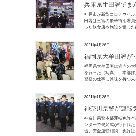
兵庫県生田署で
神戸市が新型コロナウイル
田署は三宮の繁華街を署員
った飲食店や施設を狙った出
2021年4月28日
福岡県大牟田署
福岡県大牟田署は管内の大
を行った（写真）。本部採
警察の仕事に興味を持つ人や
2021年4月28日
神奈川県警が運
神奈川県警本部運転免許本
ンターで発足式が行われた
習、安全運転相談、免許証を