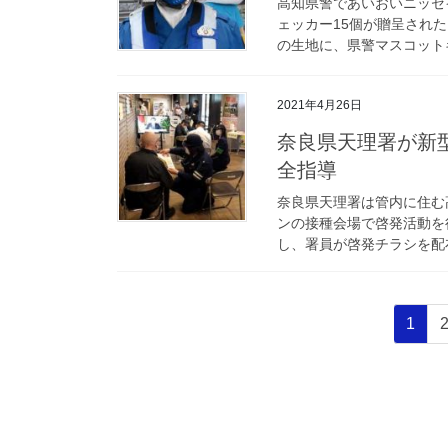
高知県警であいおいニッセ
ェッカー15個が贈呈され
の生地に、県警マスコットキ
2021年4月26日
奈良県天理署が新型コロナワクチンの接種会場で防犯・交通安
全指導
奈良県天理署は管内に住む
ンの接種会場で啓発活動を
し、署員が啓発チラシを配布
投
固
1
稿
定
ペ
の
ー
ペ
ジ