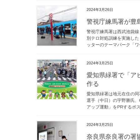
2024年3月26日
警視庁練馬署が
警視庁練馬署は西武池袋線
別テロ対処訓練を実施した
ッターのテーマパーク「ワー
2024年3月25日
愛知県緑署で「アビイ・ロード」模した安全横断啓発ポスター
作る
愛知県緑署は地元在住の同
選手（中日）の宇野勝氏、
アップ運動」をPRするポス
2024年3月25日
奈良県奈良署の