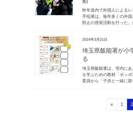
動
昨年道内で外国人によるレ
手稲署は、毎年多くの外国
防止の啓発活動を行った。外
2024年3月21日
埼玉県飯能署が小学校新入学生に「ポッポ君からのクイズ」配
る
埼玉県飯能署は、管内にあ
を学ぶための教材「ポッポ
委員から「子供と一緒に親子
投
固
«
1
稿
定
ペ
の
ー
ペ