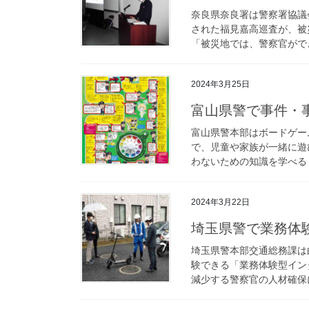
奈良県奈良署は警察署協議
された福見嘉高巡査が、被
「被災地では、警察官ができ
2024年3月25日
富山県警で事件
富山県警本部はボードゲー
で、児童や家族が一緒に遊
わないための知識を学べる「
2024年3月22日
埼玉県警で業務
埼玉県警本部交通総務課は
験できる「業務体験型イン
減少する警察官の人材確保に