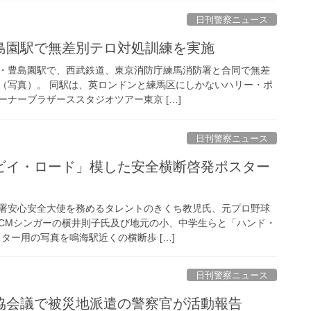
日刊警察ニュース
豊島園駅で無差別テロ対処訓練を実施
・豊島園駅で、西武鉄道、東京消防庁練馬消防署と合同で無差
（写真）。 同駅は、英ロンドンと練馬区にしかないハリー・ポ
ナーブラザーススタジオツアー東京 […]
日刊警察ニュース
署安心安全大使を務めるタレントのきくち教児氏、元プロ野球
CMシンガーの横井則子氏及び地元の小、中学生らと「ハンド・
ター用の写真を鳴海駅近くの横断歩 […]
日刊警察ニュース
署協会議で被災地派遣の警察官が活動報告