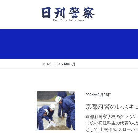
コ
ナ
ン
ビ
テ
ゲ
ン
ー
ツ
シ
へ
ョ
ス
ン
キ
に
ッ
移
HOME
2024年3月
プ
動
2024年3月26日
京都府警のレスキ
京都府警察学校のグラウン
同校の初任科生の代表3人
として 土嚢作成 スローバッ