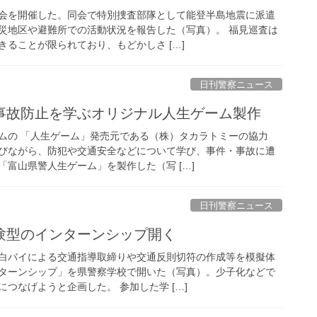
会を開催した。同会で特別捜査部隊として能登半島地震に派遣
災地区や避難所での活動状況を報告した（写真）。 福見巡査は
ることが限られており、もどかしさ […]
日刊警察ニュース
・事故防止を学ぶオリジナル人生ゲーム製作
ムの 「人生ゲーム」発売元である（株）タカラトミーの協力
びながら、防犯や交通安全などについて学び、事件・事故に遭
富山県警人生ゲーム」を製作した（写 […]
日刊警察ニュース
体験型のインターンシップ開く
白バイによる交通指導取締りや交通反則切符の作成等を模擬体
ターンシップ」を県警察学校で開いた（写真）。少子化などで
つなげようと企画した。 参加した学 […]