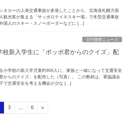
ンタカーの人身交通事故が多発したことから、北海道札幌方面
人観光客が集まる「サッポロテイネスキー場」で冬型交通事故
国人のスキー・スノーボーダーなどに […]
日刊警察ニュース
る小学校の新入学児童約900人に、家族と一緒になって交通安全
君からのクイズ」を配布した（写真）。 この教材は、署協議会
で交通安全を考える機会が少な […]
固
固
固
2
3
…
6
»
定
定
定
ペ
ペ
ペ
ー
ー
ー