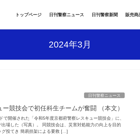
トップページ
日刊警察ニュース
日刊警察新聞
販売商
2024年3月
日刊警察ニュース
ュー競技会で初任科生チームが奮闘 （本文）
ドで開催された「令和5年度京都府警察レスキュー競技会」に、
が出場した（写真）。 同競技会は、災害対処能力の向上を目的
グ投てき 簡易担架による要救 […]