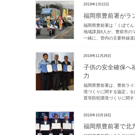
2019年1月22日
福岡県豊前署がラ
福岡県豊前署は「くぼてん
地域課員8人が、豊前市の
一緒に、管内の主要幹線道路約
2018年11月26日
子供の安全確保へ福岡県豊前署が地元ライオンズクラブ等と協
力
福岡県豊前署は、豊前ライ
境づくりに関する協定」を
置等防犯環境づくりに関する
2018年10月18日
福岡県豊前署で