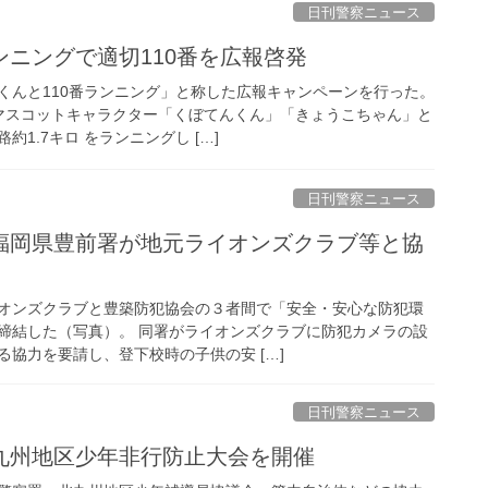
日刊警察ニュース
ンニングで適切110番を広報啓発
くんと110番ランニング」と称した広報キャンペーンを行った。
マスコットキャラクター「くぼてんくん」「きょうこちゃん」と
1.7キロ をランニングし […]
日刊警察ニュース
オンズクラブと豊築防犯協会の３者間で「安全・安心な防犯環
締結した（写真）。 同署がライオンズクラブに防犯カメラの設
協力を要請し、登下校時の子供の安 […]
日刊警察ニュース
北九州地区少年非行防止大会を開催