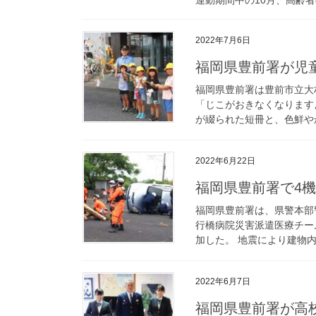
2022年7月6日
福岡県豊前署が
福岡県豊前署は豊前市立大
「じこがおきなくなります
が綴られた短冊と、色鮮やか
2022年6月22日
福岡県豊前署で4
福岡県豊前署は、県警本部
行橋病院災害派遣医療チー
加した。 地震により建物内
2022年6月7日
福岡県豊前署が