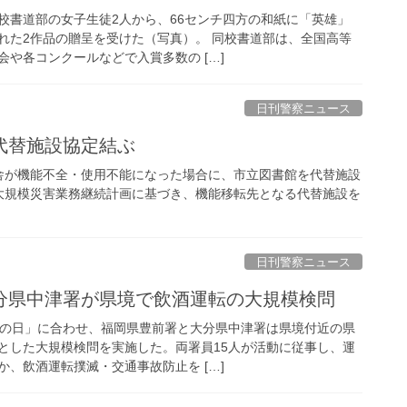
校書道部の女子生徒2人から、66センチ四方の和紙に「英雄」
れた2作品の贈呈を受けた（写真）。 同校書道部は、全国高等
や各コンクールなどで入賞多数の […]
日刊警察ニュース
代替施設協定結ぶ
舎が機能不全・使用不能になった場合に、市立図書館を代替施設
大規模災害業務継続計画に基づき、機能移転先となる代替施設を
日刊警察ニュース
大分県中津署が県境で飲酒運転の大規模検問
滅の日」に合わせ、福岡県豊前署と大分県中津署は県境付近の県
とした大規模検問を実施した。両署員15人が活動に従事し、運
、飲酒運転撲滅・交通事故防止を […]