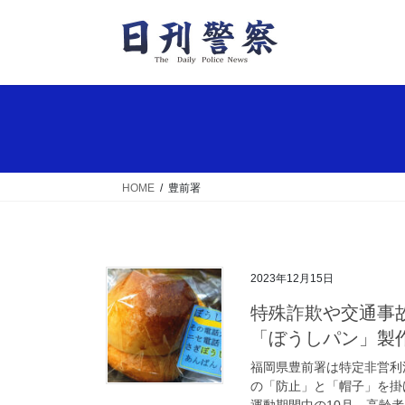
コ
ナ
ン
ビ
テ
ゲ
ン
ー
ツ
シ
へ
ョ
ス
ン
キ
に
ッ
移
HOME
豊前署
プ
動
2023年12月15日
特殊詐欺や交通事故の「防止」へ 福岡県豊前署がパン屋と
「ぼうしパン」製
福岡県豊前署は特定非営利
の「防止」と「帽子」を掛
運動期間中の10月、高齢者