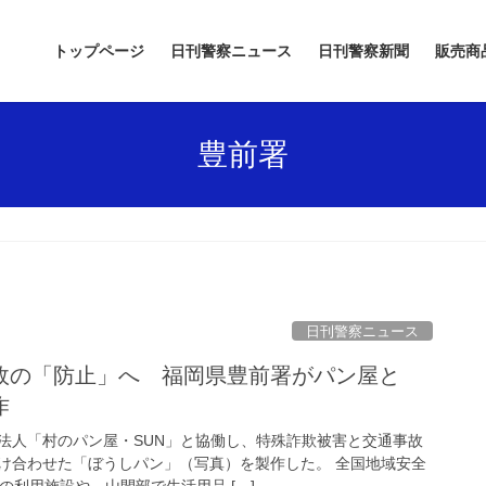
トップページ
日刊警察ニュース
日刊警察新聞
販売商
豊前署
日刊警察ニュース
作
法人「村のパン屋・SUN」と協働し、特殊詐欺被害と交通事故
け合わせた「ぼうしパン」（写真）を製作した。 全国地域安全
の利用施設や、山間部で生活用品 […]