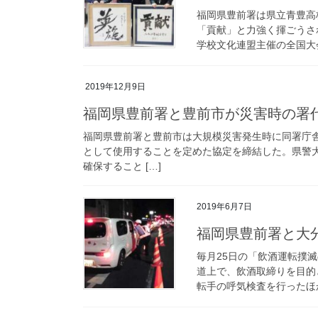
福岡県豊前署は県立青豊高
「貢献」と力強く揮ごうさ
学校文化連盟主催の全国大会
2019年12月9日
福岡県豊前署と豊前市が災害時の署
福岡県豊前署と豊前市は大規模災害発生時に同署庁
として使用することを定めた協定を締結した。県警
確保すること […]
2019年6月7日
福岡県豊前署と
毎月25日の「飲酒運転撲
道上で、飲酒取締りを目的
転手の呼気検査を行ったほか