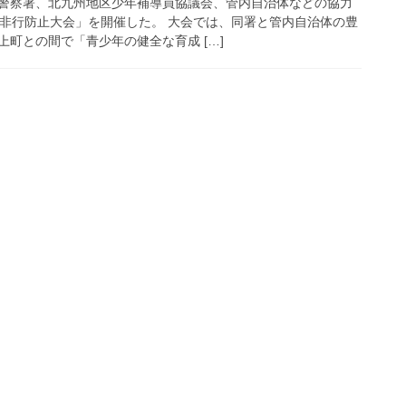
警察署、北九州地区少年補導員協議会、管内自治体などの協力
年非行防止大会」を開催した。 大会では、同署と管内自治体の豊
町との間で「青少年の健全な育成 […]