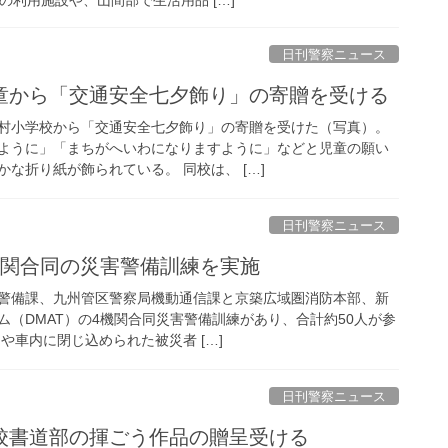
日刊警察ニュース
児童から「交通安全七夕飾り」の寄贈を受ける
村小学校から「交通安全七夕飾り」の寄贈を受けた（写真）。
ように」「まちがへいわになりますように」などと児童の願い
な折り紙が飾られている。 同校は、 […]
日刊警察ニュース
機関合同の災害警備訓練を実施
警備課、九州管区警察局機動通信課と京築広域圏消防本部、新
ム（DMAT）の4機関合同災害警備訓練があり、合計約50人が参
や車内に閉じ込められた被災者 […]
日刊警察ニュース
高校書道部の揮ごう作品の贈呈受ける