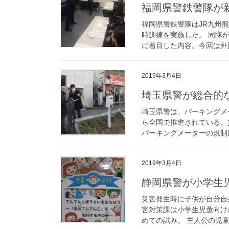
福岡県警鉄警隊
福岡県警鉄警隊はJR九州
時訓練を実施した。 同隊
に着目した内容。今回は外国
2019年3月4日
埼玉県警が総合的
埼玉県警は、パーキングメ
ら全国で推進されている、
パーキングメーターの規制区
2019年3月4日
静岡県警が小学
災害発生時に子供が自分自
害対策課は小学生児童向け
めての試み。 主人公の児童