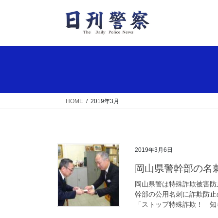
コ
ナ
ン
ビ
テ
ゲ
ン
ー
ツ
シ
へ
ョ
ス
ン
キ
に
ッ
移
HOME
2019年3月
プ
動
2019年3月6日
岡山県警幹部の
岡山県警は特殊詐欺被害防
幹部の公用名刺に詐欺防止
「ストップ特殊詐欺！ 知ら