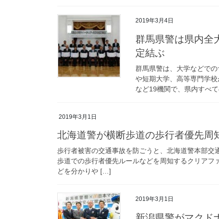
2019年3月4日
群馬県警は県内全大学等とサイバーセキュリティの共同対処協
定結ぶ
群馬県警は、大学などでの
や短期大学、高等専門学校
など19機関で、県内すべて
2019年3月1日
北海道警が横断歩道の歩行者優先周
歩行者被害の交通事故を防ごうと、北海道警本部交
歩道での歩行者優先ルールなどを周知するクリアフ
どを分かりや […]
2019年3月1日
新潟県警がマク