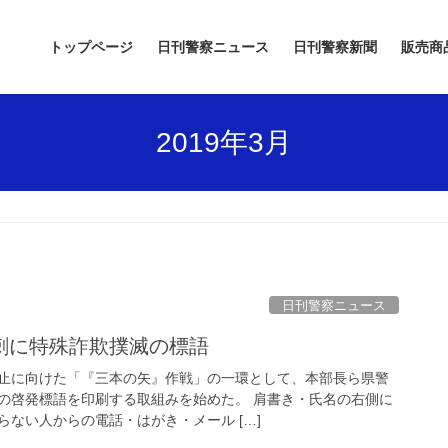
トップページ
日刊警察ニュース
日刊警察新聞
販売商
2019年3月
日刊警察ニュース
名刺に特殊詐欺撲滅の標語
止に向けた「『三本の矢』作戦」の一環として、本部長ら県警
の啓発標語を印刷する取組みを始めた。 肩書き・氏名の右側に
ない人からの電話・はがき・メール […]