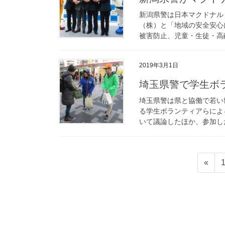
新潟県警は日本マクドナル
（株）と「地域の安全安心
被害防止、児童・生徒・高齢
2019年3月1日
埼玉県警で学生
埼玉県警は県と協働で若い
る学生ボランティアらによ
いて議論したほか、参加した
投
«
稿
の
ペ