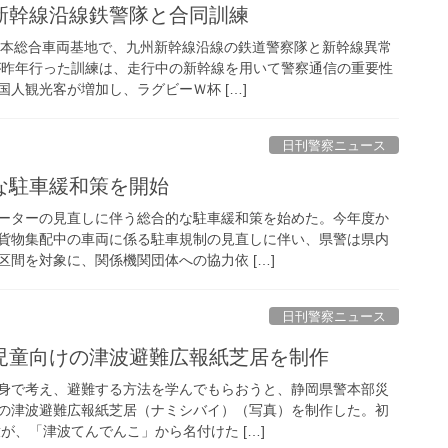
が新幹線沿線鉄警隊と合同訓練
熊本総合車両基地で、九州新幹線沿線の鉄道警察隊と新幹線異常
が昨年行った訓練は、走行中の新幹線を用いて警察通信の重要性
人観光客が増加し、ラグビーＷ杯 […]
日刊警察ニュース
な駐車緩和策を開始
ーターの見直しに伴う総合的な駐車緩和策を始めた。今年度か
貨物集配中の車両に係る駐車規制の見直しに伴い、県警は県内
間を対象に、関係機関団体への協力依 […]
日刊警察ニュース
生児童向けの津波避難広報紙芝居を制作
身で考え、避難する方法を学んでもらおうと、静岡県警本部災
の津波避難広報紙芝居（ナミシバイ）（写真）を制作した。初
が、「津波てんでんこ」から名付けた […]