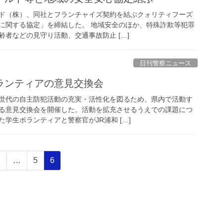
ド（株）、同社とフランチャイズ契約を結ぶクォリティフーズ
に関する協定」を締結した。 地域安全のほか、特殊詐欺等犯罪
者などの見守り活動、交通事故防止 […]
日刊警察ニュース
ボランティアの意見交換会
世代の自主防犯活動の充実・活性化を図るため、県内で活動す
る意見交換会を開催した。活動を拡充させるうえでの課題につ
学生ボランティアと警察官がJR浦和 […]
固
固
固
1
…
5
6
定
定
定
ペ
ペ
ペ
ー
ー
ー
ジ
ジ
ジ