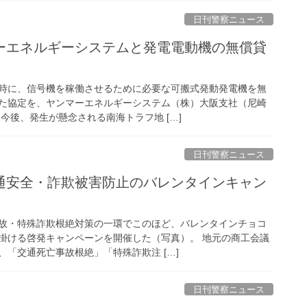
日刊警察ニュース
時に、信号機を稼働させるために必要な可搬式発動発電機を無
た協定を、ヤンマーエネルギーシステム（株）大阪支社（尼崎
今後、発生が懸念される南海トラフ地 […]
日刊警察ニュース
故・特殊詐欺根絶対策の一環でこのほど、バレンタインチョコ
掛ける啓発キャンペーンを開催した（写真）。 地元の商工会議
「交通死亡事故根絶」「特殊詐欺注 […]
日刊警察ニュース