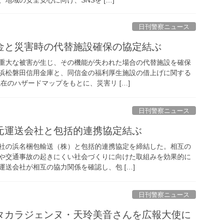
日刊警察ニュース
信金と災害時の代替施設確保の協定結ぶ
重大な被害が生じ、その機能が失われた場合の代替施設を確保
浜松磐田信用金庫と、同信金の福利厚生施設の借上げに関する
在のハザードマップをもとに、災害リ […]
日刊警察ニュース
地元運送会社と包括的連携協定結ぶ
社の浜名梱包輸送（株）と包括的連携協定を締結した。相互の
や交通事故の起きにくい社会づくりに向けた取組みを効果的に
送会社が相互の協力関係を確認し、包 […]
日刊警察ニュース
元タカラジェンヌ・天玲美音さんを広報大使に