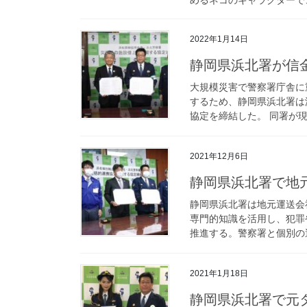
2022年1月14日
静岡県浜北署が
大規模災害で警察署庁舎に
するため、静岡県浜北署は
協定を締結した。 同署が現
2021年12月6日
静岡県浜北署で
静岡県浜北署は地元運送会
専門的知識を活用し、犯罪
推進する。警察署と個別の運
2021年1月18日
静岡県浜北署で