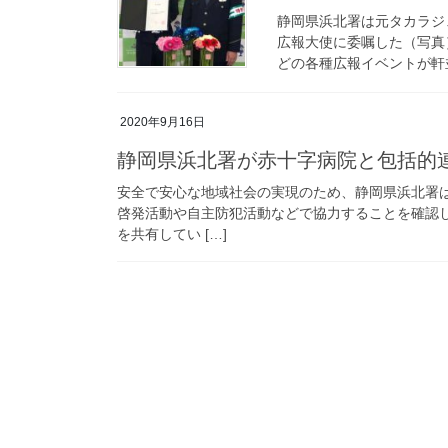
静岡県浜北署は元タカラジ
広報大使に委嘱した（写真
どの各種広報イベントが軒並
2020年9月16日
静岡県浜北署が赤十字病院と包括的
安全で安心な地域社会の実現のため、静岡県浜北署
啓発活動や自主防犯活動などで協力することを確認
を共有してい […]