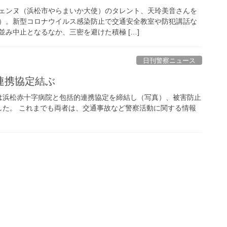
ェンヌ（浜松市やらまいか大使）のタレント、天玲美音さんを
）。新型コロナウイルス感染防止で交通安全教室や防犯講話な
み中止となるなか、三密を避けた積極 […]
日刊警察ニュース
連携協定結ぶ
は浜松赤十字病院と包括的連携協定を締結し（写真）、被害防止
した。 これまでも両者は、交通事故など警察活動に関する情報