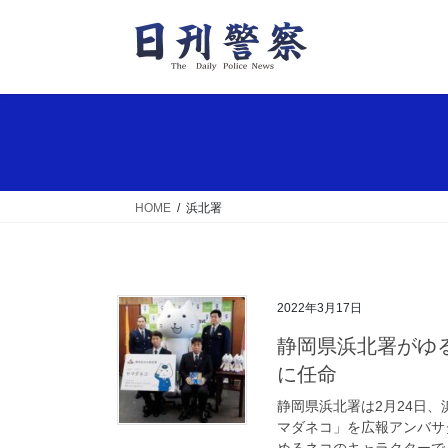
コ
ナ
ン
ビ
テ
ゲ
ン
ー
ツ
シ
へ
ョ
ス
ン
キ
に
ッ
移
HOME
浜北署
プ
動
2022年3月17日
静岡県浜北署がゆるキャラ「ヤマダネコ」を広報アンバサダー
に任命
静岡県浜北署は2月24日
マダネコ」を広報アンバサ
めるネコのキャラクターで、