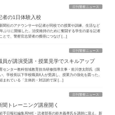
日刊警察ニュース
記者の1日体験入校
新聞社のアナウンサーや記者が同校での授業や訓練、生活など
3年ぶりに開催した。治安維持のために奮闘する学生の姿を記者
とで、警察官志望者の獲得につなげ […]
日刊警察ニュース
の職員が講演受講・授業見学でスキルアップ
育センター教科領域教育担当研修指導主事・前川啓太郎氏（国
い、学校長以下学校職員8人が受講し、授業力の強化を図った。
まれている「主体的・対話的で深 […]
日刊警察ニュース
で新聞トレーニング講座開く
岩手日報社編集局NIE・読者部長の鈴木義孝氏を講師に迎え、新