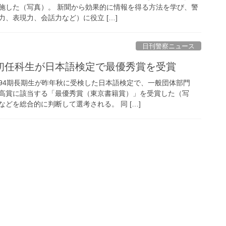
施した（写真）。 新聞から効果的に情報を得る方法を学び、警
、表現力、会話力など）に役立 […]
日刊警察ニュース
の初任科生が日本語検定で最優秀賞を受賞
94期長期生が昨年秋に受検した日本語検定で、一般団体部門
高賞に該当する「最優秀賞（東京書籍賞）」を受賞した（写
どを総合的に判断して選考される。 同 […]