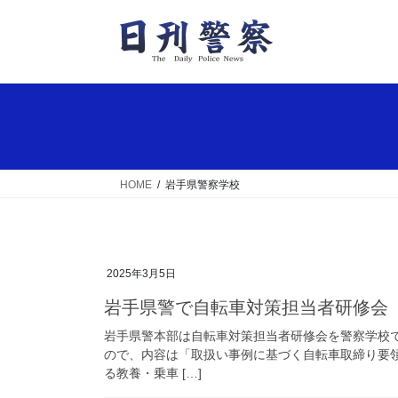
コ
ナ
ン
ビ
テ
ゲ
ン
ー
ツ
シ
へ
ョ
ス
ン
キ
に
ッ
移
HOME
岩手県警察学校
プ
動
2025年3月5日
岩手県警で自転車対策担当者研修会
岩手県警本部は自転車対策担当者研修会を警察学校
ので、内容は「取扱い事例に基づく自転車取締り要
る教養・乗車 […]