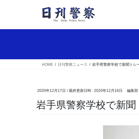
コ
ナ
ン
ビ
テ
ゲ
ン
ー
ツ
シ
へ
ョ
ス
ン
キ
に
ッ
移
HOME
日刊警察ニュース
岩手県警察学校で新聞トレ
プ
動
2020年12月17日
/ 最終更新日時 :
2020年12月16日
編集部
岩手県警察学校で新