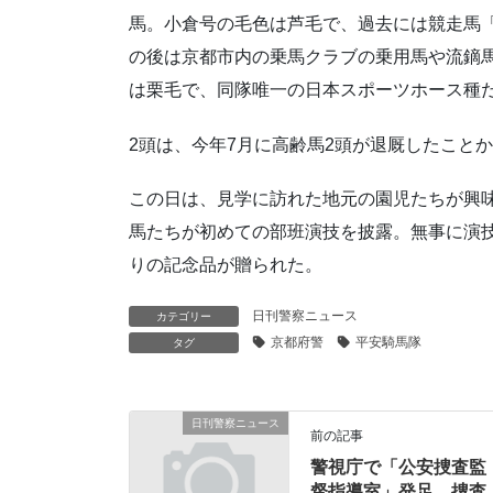
馬。小倉号の毛色は芦毛で、過去には競走馬「
の後は京都市内の乗馬クラブの乗用馬や流鏑
は栗毛で、同隊唯一の日本スポーツホース種
2頭は、今年7月に高齢馬2頭が退厩したこと
この日は、見学に訪れた地元の園児たちが興
馬たちが初めての部班演技を披露。無事に演
りの記念品が贈られた。
日刊警察ニュース
カテゴリー
京都府警
平安騎馬隊
タグ
日刊警察ニュース
前の記事
警視庁で「公安捜査監
督指導室」発足 捜査