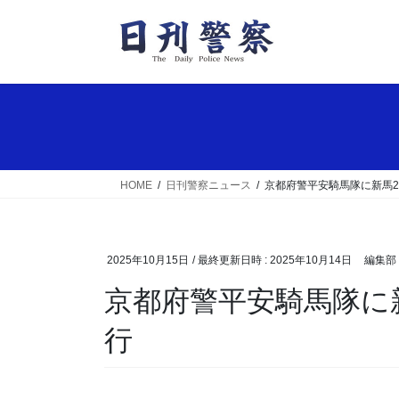
コ
ナ
ン
ビ
テ
ゲ
ン
ー
ツ
シ
へ
ョ
ス
ン
キ
に
ッ
移
HOME
日刊警察ニュース
京都府警平安騎馬隊に新馬
プ
動
2025年10月15日
/ 最終更新日時 :
2025年10月14日
編集部
京都府警平安騎馬隊に新馬2頭が入厩 任命式を挙
行