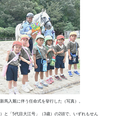
の新馬入厩に伴う任命式を挙行した（写真）。
歳）と「5代目大江号」（3歳）の2頭で、いずれもせん