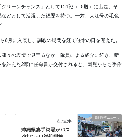
クリーンチャンス」として151戦（18勝）に出走。そ
馬などとして活躍した経歴を持つ。一方、大江号の毛色
だ。
から8月に入厩し、調教の期間を経て任命の日を迎えた。
味津々の表情で見守るなか、隊員による紹介に続き、新
技を終えた2頭に任命書が交付されると、園児からも手作
日刊警察ニュース
次の記事
沖縄県嘉手納署がバス
2社とテロ対処訓練