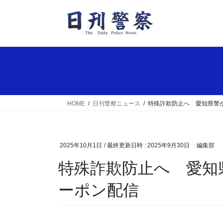
コ
ナ
ン
ビ
テ
ゲ
ン
ー
ツ
シ
へ
ョ
ス
ン
キ
に
ッ
移
HOME
日刊警察ニュース
特殊詐欺防止へ 愛知県警
プ
動
2025年10月1日
/ 最終更新日時 :
2025年9月30日
編集部
特殊詐欺防止へ 愛知県警が対策アプリの無料ク
ーポン配信