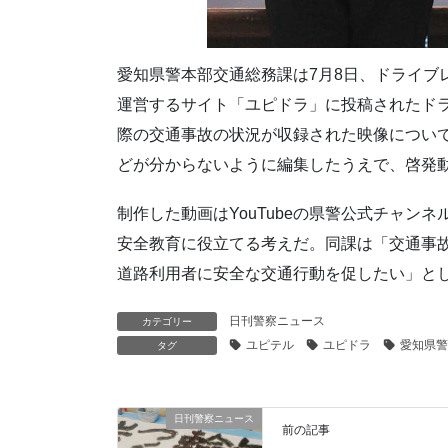
愛知県警本部交通総務課は7月8日、ドライブ
運営するサイト「ユピドラ」に投稿されたド
際の交通事故の状況が収録された映像につい
どが分からないように編集したうえで、啓発
制作した動画はYouTubeの県警公式チャン
安全教育に役立てる考えだ。同課は「交通事
道路利用者に安全な交通行動を促したい」と
日刊警察ニュース
カテゴリー
ユピテル
ユピドラ
愛知県警
タグ
日刊警察ニュース
前の記事