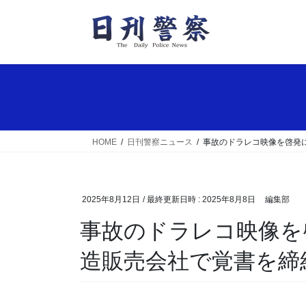
コ
ナ
ン
ビ
テ
ゲ
ン
ー
ツ
シ
へ
ョ
ス
ン
キ
に
ッ
移
HOME
日刊警察ニュース
事故のドラレコ映像を啓発
プ
動
2025年8月12日
/ 最終更新日時 :
2025年8月8日
編集部
事故のドラレコ映像を啓発に活用 愛知県警と製
造販売会社で覚書を締