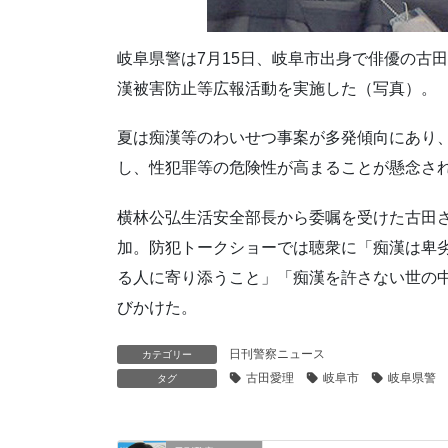
岐阜県警は7月15日、岐阜市出身で俳優の古
漢被害防止等広報活動を実施した（写真）。
夏は痴漢等のわいせつ事案が多発傾向にあり
し、性犯罪等の危険性が高まることが懸念さ
横林公弘生活安全部長から委嘱を受けた古田
加。防犯トークショーでは聴衆に「痴漢は卑
る人に寄り添うこと」「痴漢を許さない世の
びかけた。
日刊警察ニュース
カテゴリー
古田愛理
岐阜市
岐阜県警
タグ