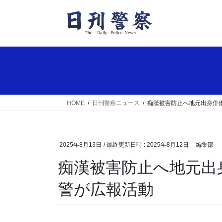
コ
ナ
ン
ビ
テ
ゲ
ン
ー
ツ
シ
へ
ョ
ス
ン
キ
に
ッ
移
HOME
日刊警察ニュース
痴漢被害防止へ地元出身俳
プ
動
2025年8月13日
/ 最終更新日時 :
2025年8月12日
編集部
痴漢被害防止へ地元出身俳優が呼びかけ 岐阜県
警が広報活動