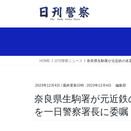
コ
ナ
ン
ビ
テ
ゲ
ン
ー
ツ
シ
へ
ョ
ス
ン
キ
に
ッ
移
HOME
日刊警察ニュース
奈良県生駒署が元近鉄の名
プ
動
2023年12月4日
/ 最終更新日時 :
2023年12月4日
編集部
奈良県生駒署が元近鉄の名選手・大石大二郎さん
を一日警察署長に委嘱