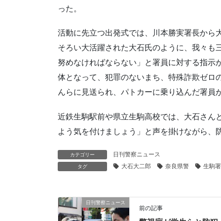
った。
活動に先立つ出発式では、川本勝実署長から
そろい大活躍された大石氏のように、我々も
努めなければならない」と署員に対する指示
体となって、犯罪のないまち、特殊詐欺ゼロ
んらに見送られ、パトカーに乗り込んだ署員
近鉄生駒駅前や県立生駒高校では、大石さん
よう気を付けましょう」と声を掛けながら、
日刊警察ニュース
カテゴリー
大石大二郎
奈良県警
生駒署
タグ
日刊警察ニュース
前の記事