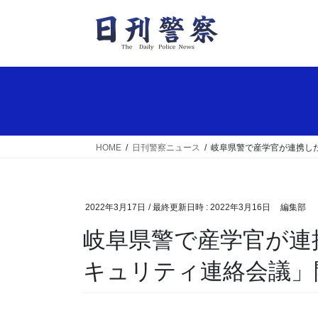
コ
ナ
ン
ビ
テ
ゲ
ン
ー
ツ
シ
へ
ョ
ス
ン
キ
に
ッ
移
HOME
日刊警察ニュース
岐阜県警で産学官が連携し
プ
動
2022年3月17日
/ 最終更新日時 :
2022年3月16日
編集部
岐阜県警で産学官が連携した「岐阜県サイバーセ
キュリティ連絡会議」