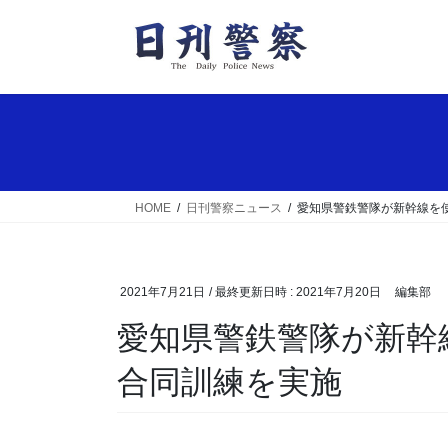
コ
ナ
ン
ビ
テ
ゲ
ン
ー
ツ
シ
へ
ョ
ス
ン
キ
に
ッ
移
HOME
日刊警察ニュース
愛知県警鉄警隊が新幹線を
プ
動
2021年7月21日
/ 最終更新日時 :
2021年7月20日
編集部
愛知県警鉄警隊が新幹線を使用した緊急事態対処
合同訓練を実施