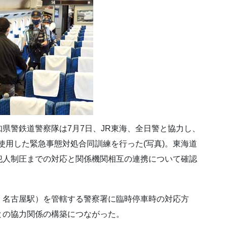
県警鉄道警察隊は7月7日、JR東海、全日警と協力し、
を使用した緊急事態対処合同訓練を行った(写真)。東海道
犯人制圧までの対応と関係機関相互の連携について確認
、名古屋駅）を管轄する警察署に臨時停車時の対応方
との協力関係の構築につながった。