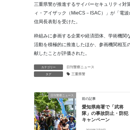
三重県警が推進するサイバーセキュリティ対
ィ・アイザック（MieCS－ISAC）」が「
信局長表彰を受けた。
枠組みに参画する企業や経済団体、学術機関
活動を積極的に推進したほか、参画機関相互
献したことが評価された。
日刊警察ニュース
カテゴリー
三重県警
タグ
日刊警察ニュース
前の記事
愛知県南署で「武将
隊」の事故防止・防犯
キャンペーン
2019年7月9日