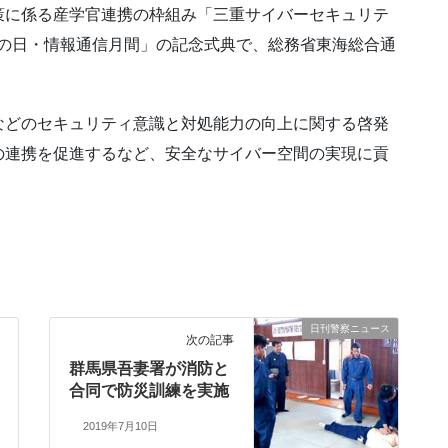
策に係る産学官連携の枠組み「三重サイバーセキュリテ
電波の日・情報通信月間」の記念式典で、総務省東海総合通
などのセキュリティ意識と対処能力の向上に関する啓発
の連携を促進するなど、安全なサイバー空間の実現に貢
日刊警察ニュース
次の記事
群馬県吾妻署が消防と
合同で防災訓練を実施
2019年7月10日