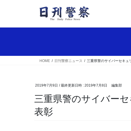
コ
ナ
ン
ビ
テ
ゲ
ン
ー
ツ
シ
へ
ョ
ス
ン
キ
に
ッ
移
HOME
日刊警察ニュース
三重県警のサイバーセキュ
プ
動
2019年7月9日
/ 最終更新日時 :
2019年7月8日
編集部
三重県警のサイバーセキュリティ対策を総務省が
表彰