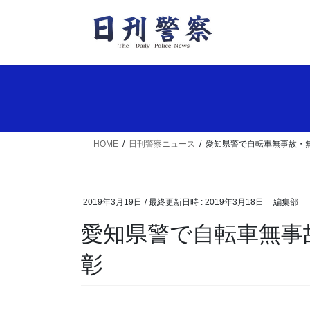
コ
ナ
ン
ビ
テ
ゲ
ン
ー
ツ
シ
へ
ョ
ス
ン
キ
に
ッ
移
HOME
日刊警察ニュース
愛知県警で自転車無事故・
プ
動
2019年3月19日
/ 最終更新日時 :
2019年3月18日
編集部
愛知県警で自転車無事故・無違反の優秀高校を表
彰