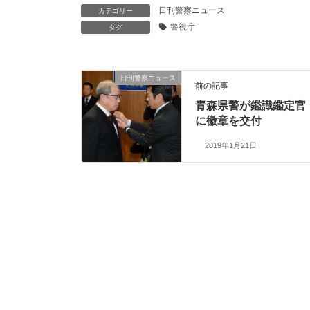
日刊警察ニュース
カテゴリー
警視庁
タグ
日刊警察ニュース
前の記事
青森県警が鑑識鑑定官
に徽章を交付
2019年1月21日