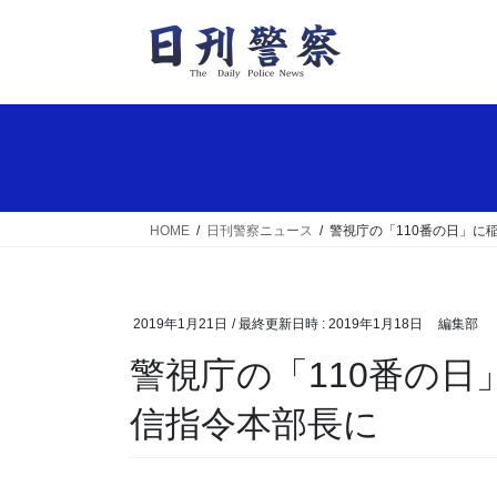
コ
ナ
ン
ビ
テ
ゲ
ン
ー
ツ
シ
へ
ョ
ス
ン
キ
に
ッ
移
HOME
日刊警察ニュース
警視庁の「110番の日」に
プ
動
2019年1月21日
/ 最終更新日時 :
2019年1月18日
編集部
警視庁の「110番の日」に稲村亜美さんが一日通
信指令本部長に