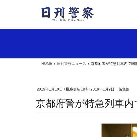
コ
ナ
ン
ビ
テ
ゲ
ン
ー
ツ
シ
へ
ョ
ス
ン
キ
に
ッ
移
HOME
日刊警察ニュース
京都府警が特急列車内で国
プ
動
2019年1月10日
/ 最終更新日時 :
2019年1月9日
編集部
京都府警が特急列車