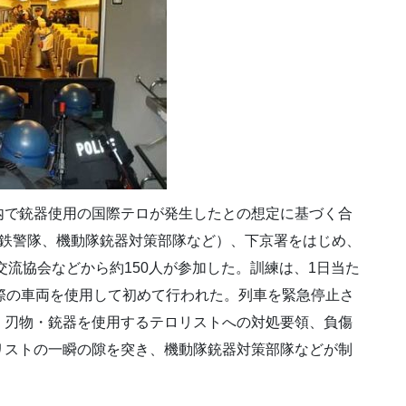
内で銃器使用の国際テロが発生したとの想定に基づく合
（鉄警隊、機動隊銃器対策部隊など）、下京署をはじめ、
交流協会などから約150人が参加した。訓練は、1日当た
際の車両を使用して初めて行われた。列車を緊急停止さ
、刃物・銃器を使用するテロリストへの対処要領、負傷
リストの一瞬の隙を突き、機動隊銃器対策部隊などが制