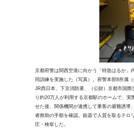
京都府警は関西空港に向かう「特急はるか」
同訓練を実施した（写真）。府警本部8所属
JR西日本、下京消防署、（公財）京都市国際
り約20万人が利用する京都駅のホームで、実
せた後、関係機関が連携して乗客の避難誘導
者救助の手順を確認。銃器で人質を取るテロ
圧・検挙した。