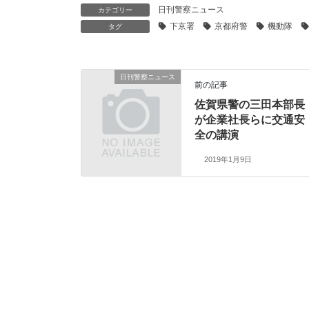
日刊警察ニュース
カテゴリー
下京署
京都府警
機動隊
タグ
日刊警察ニュース
前の記事
佐賀県警の三田本部長
が企業社長らに交通安
全の講演
2019年1月9日