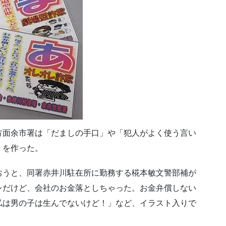
方面余市署は「だましの手口」や「犯人がよく使う言い
）を作った。
おうと、同署赤井川駐在所に勤務する椛本敏文警部補が
レだけど、会社のお金落としちゃった。お金弁償しない
私は男の子は生んでないけど！」など、イラスト入りで