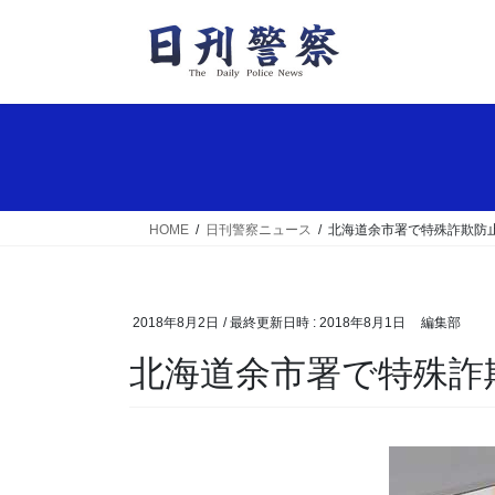
コ
ナ
ン
ビ
テ
ゲ
ン
ー
ツ
シ
へ
ョ
ス
ン
キ
に
ッ
移
HOME
日刊警察ニュース
北海道余市署で特殊詐欺防
プ
動
2018年8月2日
/ 最終更新日時 :
2018年8月1日
編集部
北海道余市署で特殊