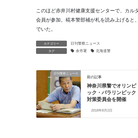
このほど赤井川村健康支援センターで、カル
会員が参加。椛本警部補が札を読み上げると
でいた。
日刊警察ニュース
カテゴリー
余市署
北海道警
タグ
日刊警察ニュース
前の記事
神奈川県警でオリンピ
ック・パラリンピック
対策委員会を開催
2018年8月2日