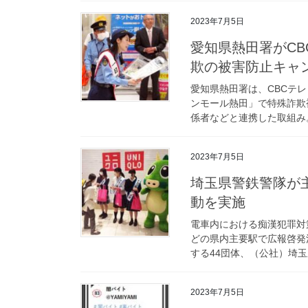
2023年7月5日
愛知県熱田署がCBCテレビアナウンサー・加藤愛さんと特殊詐
欺の被害防止キャ
愛知県熱田署は、CBCテ
ンモール熱田」で特殊詐欺
係者などと連携した取組み。
2023年7月5日
埼玉県警鉄警隊が主要駅で痴漢犯罪対策強化月間の広報啓発活
動を実施
電車内における痴漢犯罪対
どの県内主要駅で広報啓発
する44団体、（公社）埼玉
2023年7月5日