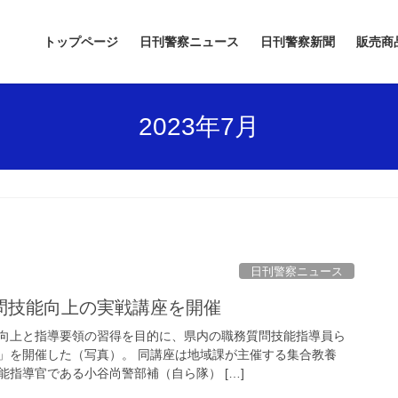
トップページ
日刊警察ニュース
日刊警察新聞
販売商
2023年7月
日刊警察ニュース
質問技能向上の実戦講座を開催
向上と指導要領の習得を目的に、県内の職務質問技能指導員ら
」を開催した（写真）。 同講座は地域課が主催する集合教養
指導官である小谷尚警部補（自ら隊） […]