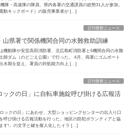
交機隊・高速隊の隊員、県内各署の交通課員の総勢31人が参加。
動キックボード）の販売事業者が […]
日刊警察ニュース
署・山県署で関係機関合同の水難救助訓練
は機動隊や安芸高田消防署、北広島町消防署と5機関合同の水難
土師ダム（のどごえ公園）で行った。 4月、両署にゴムボート
水期を捉え、署員の対処能力向上 […]
日刊警察ニュース
「ロックの日」にあわせ、大型ショッピングセンターの出入り口
を呼び掛ける広報活動を行った。地区の防犯ボランティアと協
す!」の文字と鍵を擬人化したイラ […]