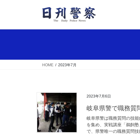
コ
ナ
ン
ビ
テ
ゲ
ン
ー
ツ
シ
へ
ョ
ス
ン
キ
に
ッ
移
HOME
2023年7月
プ
動
2023年7月6日
岐阜県警で職務
岐阜県警は職務質問の技能
を集め、実戦講座「鵜飼塾
で、県警唯一の職務質問技能