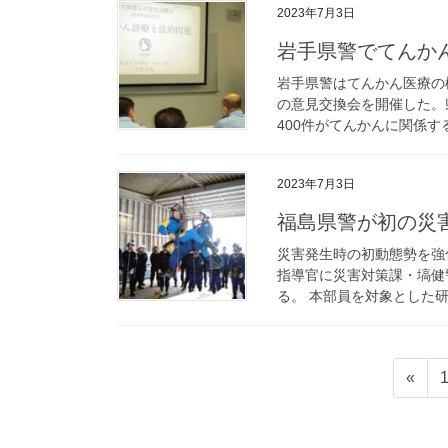
2023年7月3日
岩手県警でてん
岩手県警はてんかん医療の
の意見交換会を開催した。
400件がてんかんに関係す
2023年7月3日
福島県警が初の
災害発生時の初動態勢を強
指導官に災害対策課・塙健
る。 本部員を対象とした研
投
«
稿
の