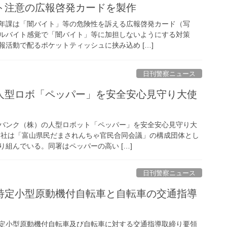
イト注意の広報啓発カードを製作
年課は「闇バイト」等の危険性を訴える広報啓発カード（写
ルバイト感覚で「闇バイト」等に加担しないようにする対策
報活動で配るポケットティッシュに挟み込め […]
日刊警察ニュース
バンク（株）の人型ロボット「ペッパー」を安全安心見守り大
同社は「富山県民だまされんちゃ官民合同会議」の構成団体とし
組んでいる。同署はペッパーの高い […]
日刊警察ニュース
定小型原動機付自転車及び自転車に対する交通指導取締り要領