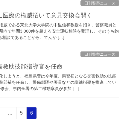
日刊警察ニュース
かん医療の権威招いて意見交換会開く
権威である東北大学大学院の中里信和教授を招き、警察職員と
県内で年間3,000件を超える安全運転相談を受理し、そのうち約
る相談であることから、てんか […]
日刊警察ニュース
災害救助技能指導官を任命
化しようと、福島県警は今年度、県警初となる災害救助の技能
警部補を任命し、警備部隊や署員などの訓練指導を推進してい
修会、県内全署の第二機動隊員が参加 […]
固
固
固
1
…
5
6
定
定
定
ペ
ペ
ペ