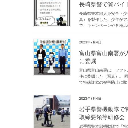
長崎県警で闇バ
長崎県警本部人身安全・少
真）を製作した。少年がア
で、キャンペーンや各種広
2023年7月4日
富山県富山南署が人型ロボ「ペッパー」を安全安心見守り大使
に委嘱
富山県富山南署は、ソフト
使に委嘱した（写真）。 
て特殊詐欺の被害防止に取り
2023年7月4日
岩手県警機動隊で特定小型原動機付自転車と自転車の交通指導
取締要領等研修会
岩手県警本部機動隊で「特