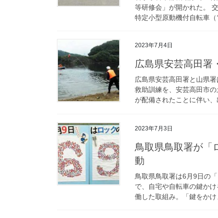
等研修会」が開かれた。 
特定小型原動機付自転車（電
2023年7月4日
広島県安芸高田
広島県安芸高田署と山県署
救助訓練を、安芸高田市の
が配備されたことに伴い、出
2023年7月3日
鳥取県鳥取署が「ロックの日」に自転車施錠呼び掛ける広報活
動
鳥取県鳥取署は6月9日の
で、自宅や自転車の鍵かけ
働した取組み。「鍵をかけま