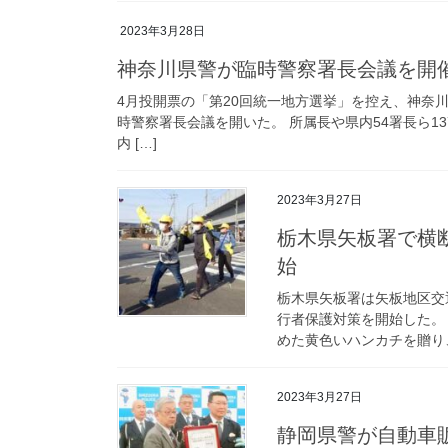
2023年3月28日
神奈川県警が臨時警察署長会議を開
4月投開票の「第20回統一地方選挙」を控え、神奈
時警察署長会議を開いた。 所属長や県内54署長ら1
内 […]
2023年3月27日
栃木県矢板署で横断歩行者保護の「イエローサイン作戦」を開
始
栃木県矢板署は矢板地区交
行者保護対策を開始した。
めた黄色いハンカチを贈り、
2023年3月27日
静岡県警が自動車販売協会連合会と協力してサポカー限定免許