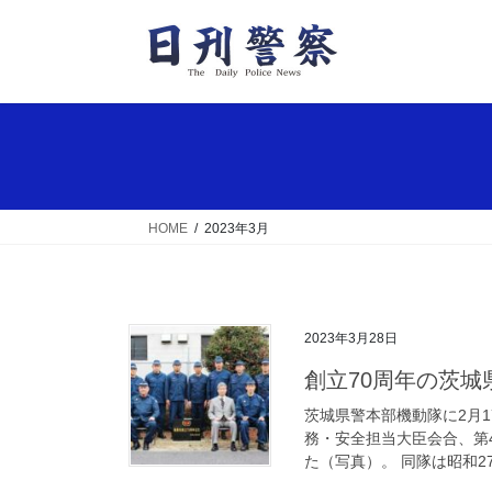
コ
ナ
ン
ビ
テ
ゲ
ン
ー
ツ
シ
へ
ョ
ス
ン
キ
に
ッ
移
HOME
2023年3月
プ
動
2023年3月28日
創立70周年の茨
茨城県警本部機動隊に2月
務・安全担当大臣会合、第
た（写真）。 同隊は昭和27