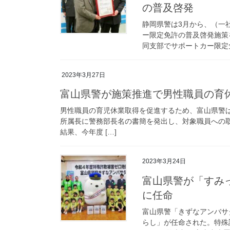
の普及啓発
静岡県警は3月から、（一
ー限定免許の普及啓発施策
同支部でサポートカー限定免
2023年3月27日
富山県警が施策推進で男性職員の育
男性職員の育児休業取得を促進するため、富山県警
所属長に警務部長名の書簡を発出し、対象職員への
結果、今年度 […]
2023年3月24日
富山県警が「すみっコぐらし」を詐欺被害防止のアンバサダー
に任命
富山県警「きずなアンバサ
らし」が任命された。特殊