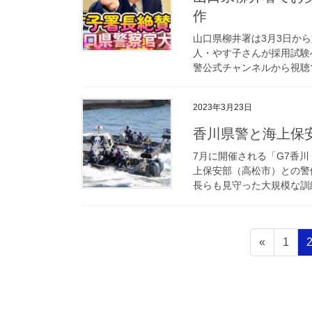
作
山口県柳井署は3月3日か
人・やす子さんが採用試験へ
警公式チャンネルから視聴で
2023年3月23日
香川県警と海上
7月に開催される「G7香
上保安部（高松市）との警
長らも見守った大規模な訓練
投
固
«
1
稿
定
ペ
の
ー
ペ