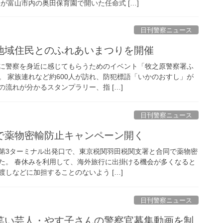
が富山市内の奥田保育園で開いた任命式 […]
日刊警察ニュース
で地域住民とのふれあいまつりを開催
に警察を身近に感じてもらうためのイベント「牧之原警察署ふ
。 家族連れなど約600人が訪れ、防犯標語「いかのおすし」が
流れが分かるスタンプラリー、指 […]
日刊警察ニュース
港で薬物密輸防止キャンペーン開く
第3ターミナル出発口で、東京税関羽田税関支署と合同で薬物密
た。 春休みを利用して、海外旅行に出掛ける機会が多くなると
しなどに加担することのないよう […]
日刊警察ニュース