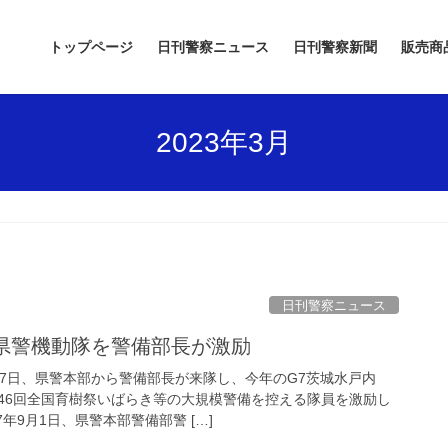
トップページ
日刊警察ニュース
日刊警察新聞
販売商
2023年3月
日刊警察ニュース
城県警機動隊を警備部長が激励
17日、県警本部から警備部長が来隊し、今年のG7茨城水戸内
46回全国育樹祭いばらき等の大規模警備を控える隊員を激励し
年9月1日、県警本部警備部警 […]