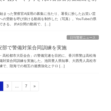
ら始まった警察官A採用の募集に当たり、署長に扮したお笑い芸
の受験を呼び掛ける動画を制作した（写真）。YouTubeの県
きる。 約4分間の動画で、 […]
日刊警察ニュース
保安部で警備対策合同訓練を実施
川・高松都市大臣会合」の警備完遂を目的に、香川県警は高松海
備対策合同訓練を実施した。池田豊人県知事、大西秀人高松市
で、陸海での相互の連携強化とテロ […]
固
固
固
2
3
…
7
»
定
定
定
ペ
ペ
ペ
ー
ー
ー