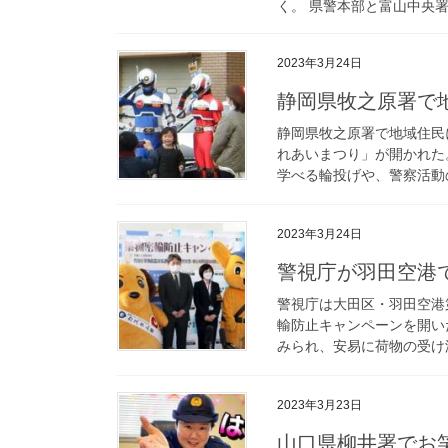
く。 県警本部と富山中央署
2023年3月24日
静岡県牧之原署
静岡県牧之原署で地域住民
れあいまつり」が開かれた
学べる輪投げや、警察活動の
2023年3月24日
警視庁が羽田空
警視庁は大田区・羽田空港
輸防止キャンペーンを開い
みられ、安易に荷物の受け渡
2023年3月23日
山口県柳井署でお笑い芸人・やす子さんの警察官募集動画を制