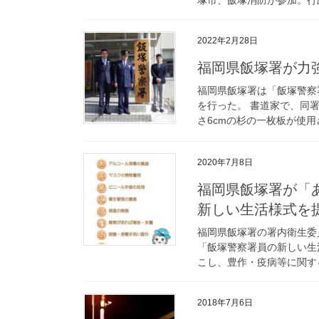
2022年2月28日
福岡県飯塚署が力
福岡県飯塚署は「飯塚警察
を行った。 書道家で、同署
さ6cmの杉の一枚板が使用
2020年7月8日
福岡県飯塚署が「あまびえけいさつ」の語呂合わせで、署員の
新しい生活様式を
福岡県飯塚署の署内衛生委
「飯塚警察署員の新しい生
こし、豊作・疫病等に関する
2018年7月6日