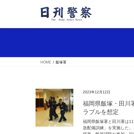
コ
ナ
ン
ビ
テ
ゲ
ン
ー
ツ
シ
へ
ョ
ス
ン
キ
に
ッ
移
HOME
飯塚署
プ
動
2023年12月12日
福岡県飯塚・田川署が殺傷事案対処訓練 行政機関窓口でのト
ラブルを想定
福岡県飯塚署と田川署は1
急配備訓練」を実施した。
塚市、飯塚消防が参加。行政