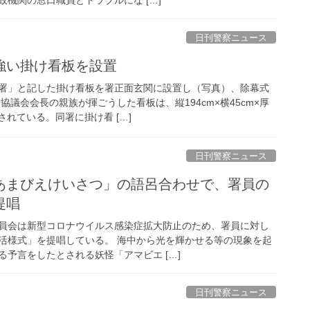
日刊警察ニュース
強い掛け看板を設置
署」と記した掛け看板を署正面玄関に設置し（写真）、除幕式
協議会会長の親族が揮ごうした看板は、縦194cm×横45cm×厚
されている。同署に掛け看 […]
日刊警察ニュース
提唱
員会は新型コロナウイルス感染症拡大防止のため、署員に対し
活様式」を提唱している。 海中から光を輝かせる等の現象を起
予言をしたとされる妖怪「アマビエ […]
日刊警察ニュース