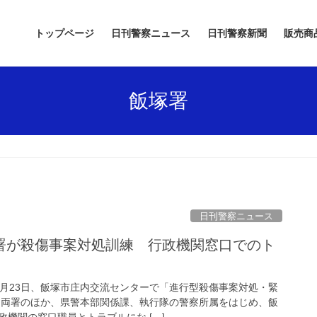
トップページ
日刊警察ニュース
日刊警察新聞
販売商
飯塚署
日刊警察ニュース
1月23日、飯塚市庄内交流センターで「進行型殺傷事案対処・緊
 両署のほか、県警本部関係課、執行隊の警察所属をはじめ、飯
機関の窓口職員とトラブルにな […]