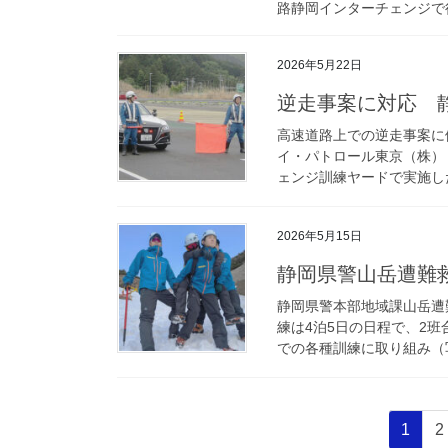
路静岡インターチェンジで行
2026年5月22日
逆走事案に対応
高速道路上での逆走事案に
イ・パトロール東京（株）
ェンジ訓練ヤードで実施した
2026年5月15日
静岡県警山岳遭
静岡県警本部地域課山岳遭
練は4泊5日の日程で、2班
での各種訓練に取り組み（写
投
固
1
2