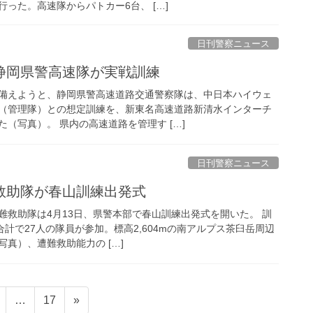
った。高速隊からパトカー6台、 […]
日刊警察ニュース
 静岡県警高速隊が実戦訓練
備えようと、静岡県警高速道路交通警察隊は、中日本ハイウェ
（管理隊）との想定訓練を、新東名高速道路新清水インターチ
（写真）。 県内の高速道路を管理す […]
日刊警察ニュース
難救助隊が春山訓練出発式
難救助隊は4月13日、県警本部で春山訓練出発式を開いた。 訓
合計で27人の隊員が参加。標高2,604mの南アルプス茶臼岳周辺
真）、遭難救助能力の […]
固
固
…
17
»