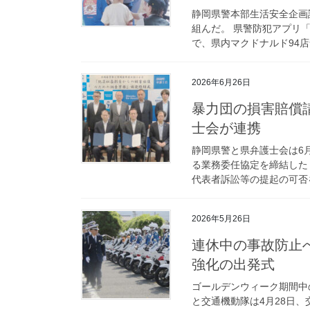
静岡県警本部生活安全企画
組んだ。 県警防犯アプリ
で、県内マクドナルド94店
2026年6月26日
暴力団の損害賠償請求の調査費を公費負担 静岡県警と県弁護
士会が連携
静岡県警と県弁護士会は6
る業務委任協定を締結した
代表者訴訟等の提起の可否を
2026年5月26日
連休中の事故防止へ 静岡県警高速隊・交機隊が交通取締りの
強化の出発式
ゴールデンウィーク期間中
と交通機動隊は4月28日