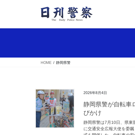
コ
ナ
ン
ビ
テ
ゲ
ン
ー
ツ
シ
へ
ョ
ス
ン
キ
に
ッ
移
HOME
静岡県警
プ
動
2026年8月4日
静岡県警が自転車ロードレースチームと自転車の安全利用を呼
びかけ
静岡県警は7月10日、県
に交通安全広報大使を委嘱
式を開催した。自転車の安全