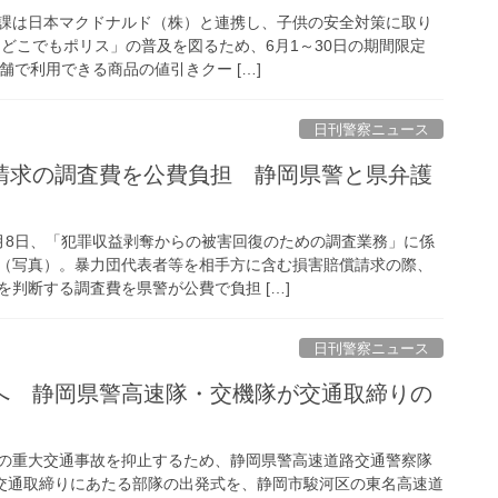
課は日本マクドナルド（株）と連携し、子供の安全対策に取り
「どこでもポリス」の普及を図るため、6月1～30日の期間限定
舗で利用できる商品の値引きクー […]
日刊警察ニュース
月8日、「犯罪収益剥奪からの被害回復のための調査業務」に係
（写真）。暴力団代表者等を相手方に含む損害賠償請求の際、
判断する調査費を県警が公費で負担 […]
日刊警察ニュース
の重大交通事故を抑止するため、静岡県警高速道路交通警察隊
、交通取締りにあたる部隊の出発式を、静岡市駿河区の東名高速道