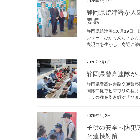
2026年7月17日
静岡県焼津署が人気インフルエンサーに防犯・交通広報大使を
委嘱
静岡県焼津署は6月19日
ンサー「ひかりんちょさん
表現力を生かし、身近に潜む
2026年7月6日
静岡県警高速隊
静岡県警高速道路交通警察
同隊中庭でヒマワリの種ま
ワリの種を引き継ぐ「ひまわ
2026年7月2日
子供の安全へ防犯アプリの普及図る 静岡県警がマクドナルド
と連携対策