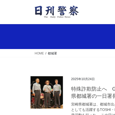
コ
ナ
ン
ビ
テ
ゲ
ン
ー
ツ
シ
へ
ョ
ス
ン
キ
に
ッ
移
HOME
都城署
プ
動
2025年10月24日
特殊詐欺防止へ GLAYサポートドラマーのTOSHIさんが宮崎
県都城署の一日署
宮崎県都城署は、都城市出
としても活躍するTOSHI
発活動を行った。 この日は