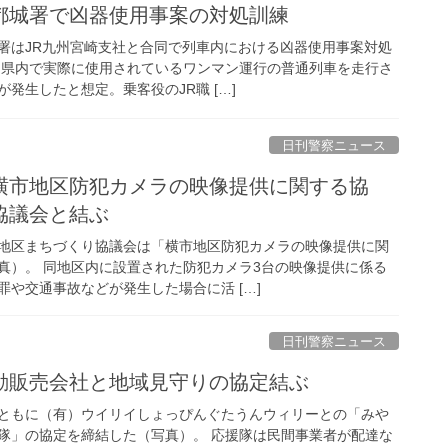
と都城署で凶器使用事案の対処訓練
署はJR九州宮崎支社と合同で列車内における凶器使用事案対処
 県内で実際に使用されているワンマン運行の普通列車を走行さ
発生したと想定。乗客役のJR職 […]
日刊警察ニュース
協議会と結ぶ
地区まちづくり協議会は「横市地区防犯カメラの映像提供に関
真）。 同地区内に設置された防犯カメラ3台の映像提供に係る
や交通事故などが発生した場合に活 […]
日刊警察ニュース
移動販売会社と地域見守りの協定結ぶ
ともに（有）ウイリイしょっぴんぐたうんウィリーとの「みや
隊」の協定を締結した（写真）。 応援隊は民間事業者が配達な