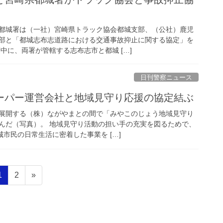
都城署は（一社）宮崎県トラック協会都城支部、（公社）鹿児
部と「都城志布志道路における交通事故抑止に関する協定」を
中に、両署が管轄する志布志市と都城 […]
日刊警察ニュース
スーパー運営会社と地域見守り応援の協定結ぶ
展開する（株）ながやまとの間で「みやこのじょう地域見守り
んだ（写真）。 地域見守り活動の担い手の充実を図るためで、
城市民の日常生活に密着した事業を […]
固
固
1
2
»
定
定
ペ
ペ
ー
ー