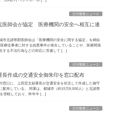
日刊警察ニュース
城市北諸県郡医師会は「医療機関の安全に関する協定」を締結
、医療従事者に対する凶悪事件が発生していることや、医療関係
する不法行為などの対応に苦慮して […]
日刊警察ニュース
副署長作成の交通安全御朱印を窓口配布
付窓口に、上田宏文副署長が交通安全を祈念して作成した御守
配布している。 同署は、都城市（約15万8,000人）と北諸県
）を管轄しており、昨年中 […]
日刊警察ニュース