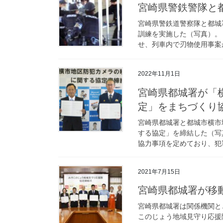
宮崎県警鉄警隊
宮崎県警鉄道警察隊と都城
訓練を実施した（写真）。
せ、列車内で刃物使用事案が
2022年11月1日
宮崎県都城署が「横市地区防犯カメラの映像提供に関する協
定」をまちづくり
宮崎県都城署と都城市横市
する協定」を締結した（写
協力事項を定めており、犯罪
2021年7月15日
宮崎県都城署が
宮崎県都城署は関係機関と
このじょう地域見守り応援