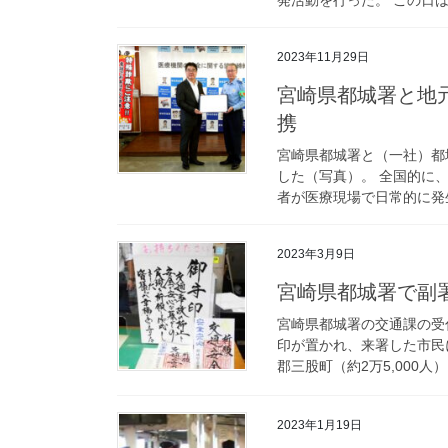
2023年11月29日
宮崎県都城署と地元医師会が協定 医療機関の安全へ相互に連
携
宮崎県都城署と（一社）都
した（写真）。 全国的に
者が医療現場で日常的に発生
2023年3月9日
宮崎県都城署で
宮崎県都城署の交通課の受
印が置かれ、来署した市民に
郡三股町（約2万5,000人
2023年1月19日