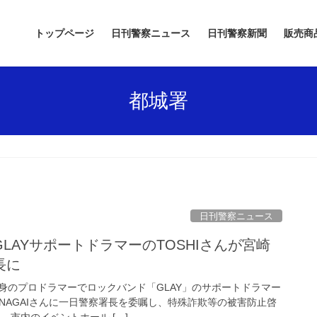
トップページ
日刊警察ニュース
日刊警察新聞
販売商
都城署
日刊警察ニュース
長に
身のプロドラマーでロックバンド「GLAY」のサポートドラマー
・NAGAIさんに一日警察署長を委嘱し、特殊詐欺等の被害防止啓
、市内のイベントホール […]