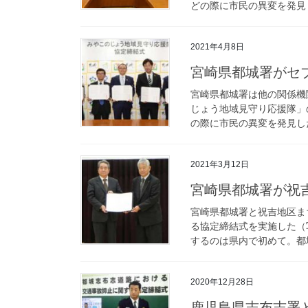
どの際に市民の異変を発見し
2021年4月8日
宮崎県都城署がセ
宮崎県都城署は他の関係機
じょう地域見守り応援隊」
の際に市民の異変を発見した
2021年3月12日
宮崎県都城署が
宮崎県都城署と祝吉地区ま
る協定締結式を実施した（
するのは県内で初めて。都城
2020年12月28日
鹿児島県志布志署と宮崎県都城署がトラック協会と事故抑止協