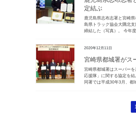
定結ぶ
鹿児島県志布志署と宮崎県
島県トラック協会大隅北支
締結した（写真）。 今年度
2020年12月11日
宮崎県都城署が
宮崎県都城署はスーパーを
応援隊」に関する協定を結
同署では平成30年3月、都
投
稿
の
ペ