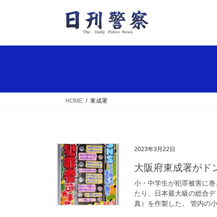
コ
ナ
ン
ビ
テ
ゲ
ン
ー
ツ
シ
へ
ョ
ス
ン
キ
に
ッ
移
HOME
東成署
プ
動
2023年3月22日
大阪府東成署がド
小・中学生が犯罪被害に巻
たり、日本最大級の総合デ
真）を作製した。 管内の小