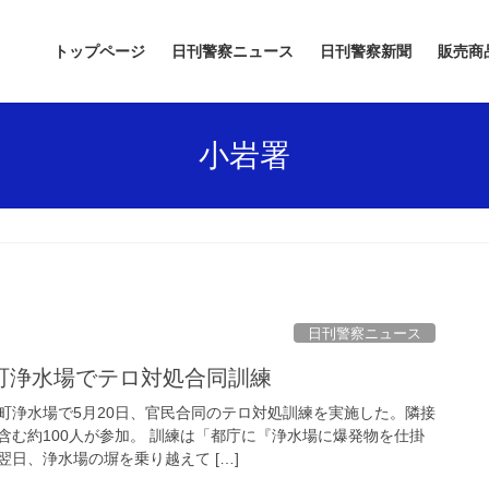
トップページ
日刊警察ニュース
日刊警察新聞
販売商
小岩署
日刊警察ニュース
金町浄水場でテロ対処合同訓練
町浄水場で5月20日、官民合同のテロ対処訓練を実施した。隣接
含む約100人が参加。 訓練は「都庁に『浄水場に爆発物を仕掛
日、浄水場の塀を乗り越えて […]