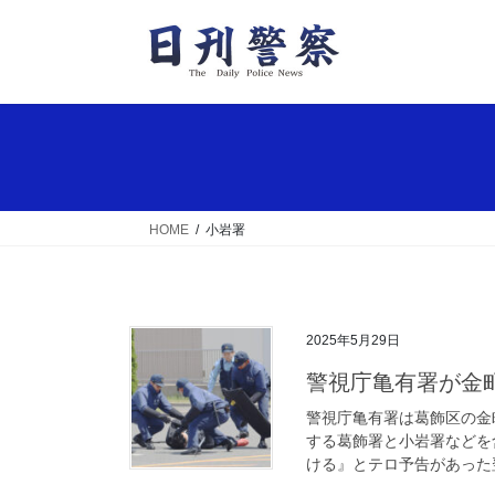
コ
ナ
ン
ビ
テ
ゲ
ン
ー
ツ
シ
へ
ョ
ス
ン
キ
に
ッ
移
HOME
小岩署
プ
動
2025年5月29日
警視庁亀有署が
警視庁亀有署は葛飾区の金
する葛飾署と小岩署などを
ける』とテロ予告があった翌