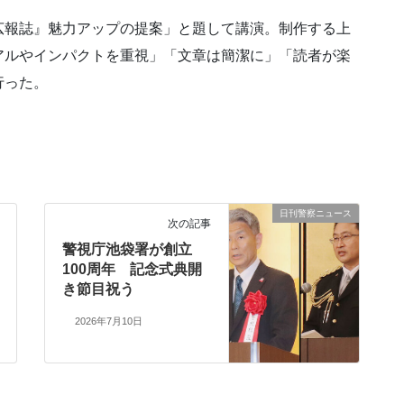
広報誌』魅力アップの提案」と題して講演。制作する上
アルやインパクトを重視」「文章は簡潔に」「読者が楽
行った。
日刊警察ニュース
次の記事
警視庁池袋署が創立
100周年 記念式典開
き節目祝う
2026年7月10日