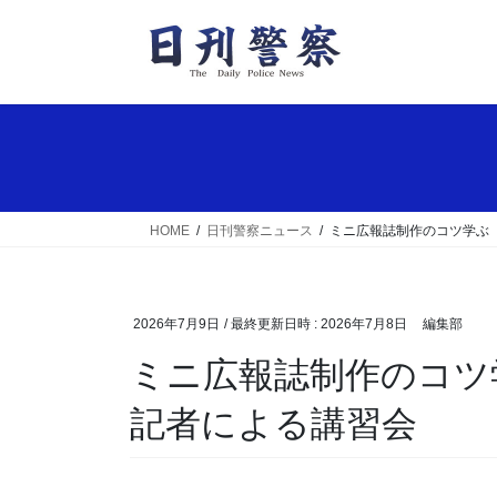
コ
ナ
ン
ビ
テ
ゲ
ン
ー
ツ
シ
へ
ョ
ス
ン
キ
に
ッ
移
HOME
日刊警察ニュース
ミニ広報誌制作のコツ学ぶ
プ
動
2026年7月9日
/ 最終更新日時 :
2026年7月8日
編集部
ミニ広報誌制作のコツ学ぶ 兵庫県相生署が新聞
記者による講習会