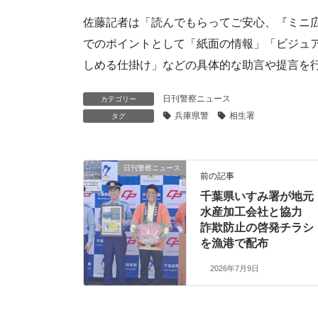
佐藤記者は「読んでもらってご安心、『ミニ
でのポイントとして「紙面の情報」「ビジュ
しめる仕掛け」などの具体的な助言や提言を
日刊警察ニュース
カテゴリー
兵庫県警
相生署
タグ
日刊警察ニュース
前の記事
千葉県いすみ署が地元
水産加工会社と協力
詐欺防止の啓発チラシ
を漁港で配布
2026年7月9日