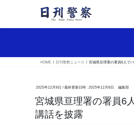
コ
ナ
ン
ビ
テ
ゲ
ン
ー
ツ
シ
へ
ョ
ス
ン
キ
に
ッ
移
HOME
日刊警察ニュース
宮城県亘理署の署員6人で
プ
動
2025年12月9日
/ 最終更新日時 :
2025年12月8日
編集部
宮城県亘理署の署員6人でバンド結成 楽曲と防犯
講話を披露