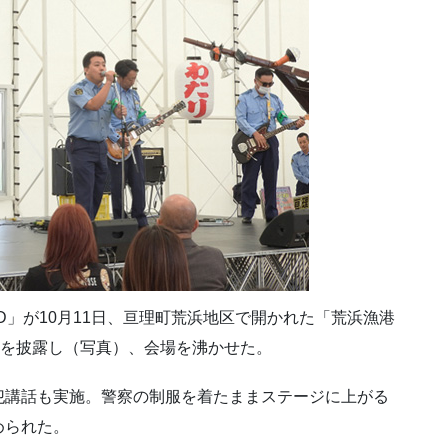
AND」が10月11日、亘理町荒浜地区で開かれた「荒浜漁港
曲を披露し（写真）、会場を沸かせた。
犯講話も実施。警察の制服を着たままステージに上がる
められた。