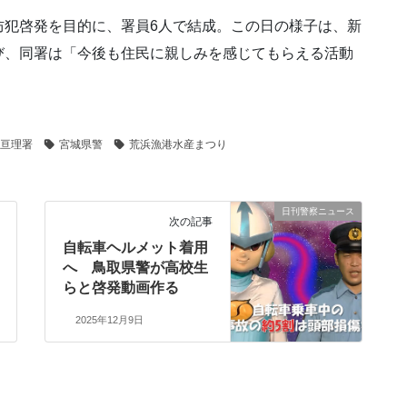
防犯啓発を目的に、署員6人で結成。この日の様子は、新
び、同署は「今後も住民に親しみを感じてもらえる活動
亘理署
宮城県警
荒浜漁港水産まつり
日刊警察ニュース
次の記事
自転車ヘルメット着用
へ 鳥取県警が高校生
らと啓発動画作る
2025年12月9日