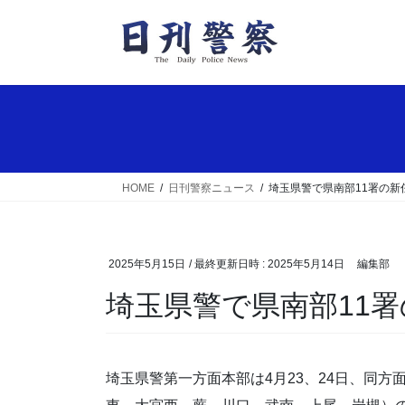
コ
ナ
ン
ビ
テ
ゲ
ン
ー
ツ
シ
へ
ョ
ス
ン
キ
に
ッ
移
HOME
日刊警察ニュース
埼玉県警で県南部11署の新
プ
動
2025年5月15日
/ 最終更新日時 :
2025年5月14日
編集部
埼玉県警で県南部11
埼玉県警第一方面本部は4月23、24日、同方