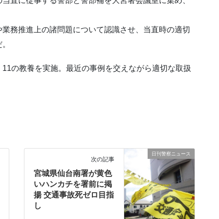
の当直に従事する警部と警部補を大宮署会議室に集め、
や業務推進上の諸問題について認識させ、当直時の適切
だ。
11の教養を実施。最近の事例を交えながら適切な取扱
日刊警察ニュース
次の記事
宮城県仙台南署が黄色
いハンカチを署前に掲
揚 交通事故死ゼロ目指
し