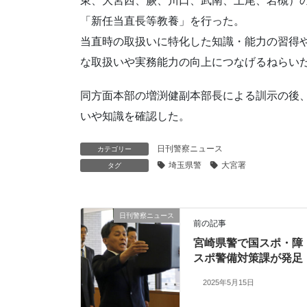
東、大宮西、蕨、川口、武南、上尾、岩槻）
「新任当直長等教養」を行った。
当直時の取扱いに特化した知識・能力の習得
な取扱いや実務能力の向上につなげるねらい
同方面本部の増渕健副本部長による訓示の後、
いや知識を確認した。
日刊警察ニュース
カテゴリー
埼玉県警
大宮署
タグ
日刊警察ニュース
前の記事
宮崎県警で国スポ・障
スポ警備対策課が発足
2025年5月15日