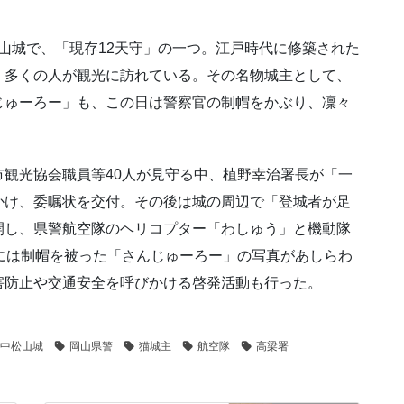
る山城で、「現存12天守」の一つ。江戸時代に修築された
、多くの人が観光に訪れている。その名物城主として、
じゅーろー」も、この日は警察官の制帽をかぶり、凜々
観光協会職員等40人が見守る中、植野幸治署長が「一
かけ、委嘱状を交付。その後は城の周辺で「登城者が足
開し、県警航空隊のヘリコプター「わしゅう」と機動隊
には制帽を被った「さんじゅーろー」の写真があしらわ
害防止や交通安全を呼びかける啓発活動も行った。
中松山城
岡山県警
猫城主
航空隊
高梁署