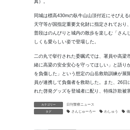
真）。
同城は標高430mの臥牛山山頂付近にそびえ
天守等が国指定重要文化財に指定されており
普段はのんびりと城内の散歩を楽しむ「さん
しくも愛らしい姿で登場した。
二の丸で挙行された委嘱式では、署員や高梁市
緒に高梁の安全安心を守ってほしい」と語り
を負傷した」という想定の山岳救助訓練が展
員が連携して負傷者を救助した。また、26日
れた啓発グッズを登城者に配り、特殊詐欺被
日刊警察ニュース
カテゴリー
さんじゅーろー
わしゅう
備
タグ