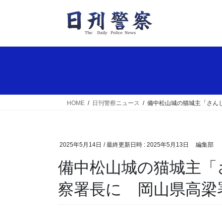
コ
ナ
ン
ビ
テ
ゲ
ン
ー
ツ
シ
へ
ョ
ス
ン
キ
に
ッ
移
HOME
日刊警察ニュース
備中松山城の猫城主「さん
プ
動
2025年5月14日
/ 最終更新日時 :
2025年5月13日
編集部
備中松山城の猫城主「さんじゅーろー」が一日警
察署長に 岡山県高梁