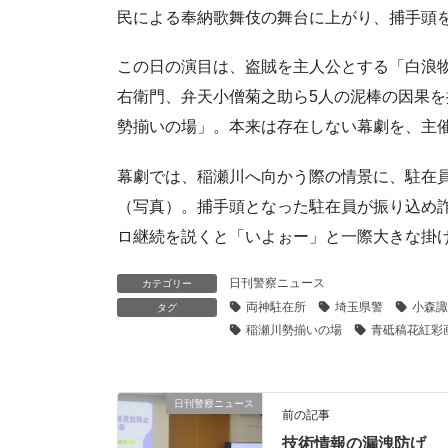
民による奉納歌舞伎の舞台に上がり、捕手頭
この日の演目は、盗賊を主人公とする「白浪
右衛門、弁天小僧菊之助ら5人の泥棒の因果を
勢揃いの場」。本来は存在しない幕劇を、主
幕劇では、稲瀬川へ向かう際の情景に、駐在
（写真）。捕手頭となった駐在員が振り込め
ロ継続を説くと「いよぉー」と一際大きな掛
日刊警察ニュース
カテゴリー
両神駐在所
埼玉県警
小森諏
タグ
稲瀬川勢揃いの場
青砥稿花紅彩
日刊警察ニュース
前の記事
技術情報の漏洩防げ