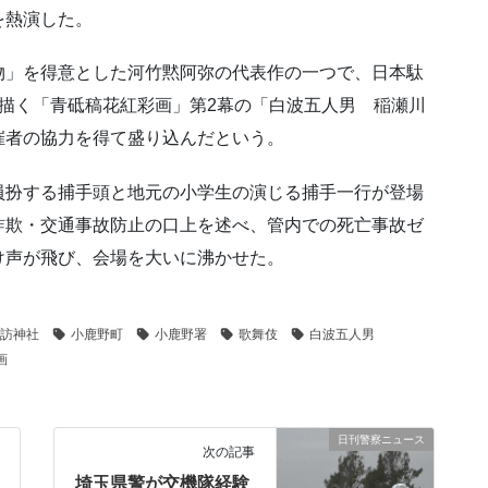
を熱演した。
物」を得意とした河竹黙阿弥の代表作の一つで、日本駄
描く「青砥稿花紅彩画」第2幕の「白波五人男 稲瀬川
催者の協力を得て盛り込んだという。
員扮する捕手頭と地元の小学生の演じる捕手一行が登場
詐欺・交通事故防止の口上を述べ、管内での死亡事故ゼ
け声が飛び、会場を大いに沸かせた。
訪神社
小鹿野町
小鹿野署
歌舞伎
白波五人男
画
日刊警察ニュース
次の記事
埼玉県警が交機隊経験