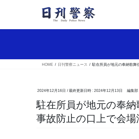
コ
ナ
ン
ビ
テ
ゲ
ン
ー
ツ
シ
へ
ョ
ス
ン
キ
に
ッ
移
HOME
日刊警察ニュース
駐在所員が地元の奉納歌舞
プ
動
2024年12月16日
/ 最終更新日時 :
2024年12月13日
編集部
駐在所員が地元の奉納歌舞伎に出演 詐欺・交通
事故防止の口上で会場