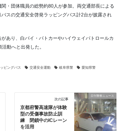
関・団体職員の総勢約80人が参加。両交通部長による
鉄バスの交通安全啓発ラッピングバス計2台が披露され
告があり、白バイ・パトカーやハイウェイパトロールカ
頭活動へと出発した。
ッピングバス
交通安全運動
岐阜県警
愛知県警
日刊警察ニュース
次の記事
京都府警高速隊が体験
型の受傷事故防止訓
練 閉鎖中のICレーン
を活用