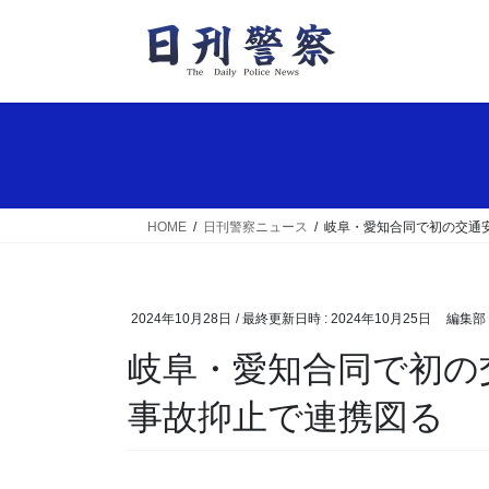
コ
ナ
ン
ビ
テ
ゲ
ン
ー
ツ
シ
へ
ョ
ス
ン
キ
に
ッ
移
HOME
日刊警察ニュース
岐阜・愛知合同で初の交通
プ
動
2024年10月28日
/ 最終更新日時 :
2024年10月25日
編集部
岐阜・愛知合同で初の交通安全運動出発式 死亡
事故抑止で連携図る