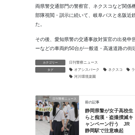
両県警交通部門の警察官、ネクスコなど関係機
部隊視閲・訓示に続いて、岐阜バスと名阪近
た。
その後、愛知県警の交通事故対策官の出発申
ーなどの車両約50台が一般道・高速道路の街
日刊警察ニュース
カテゴリー
オアシスパーク
ネクスコ
ラ
タグ
河川環境楽園
日刊警察ニュース
前の記事
静岡県警が女子高校生
らと痴漢・盗撮撲滅キ
ャンペーン行う JR
静岡駅で注意喚起