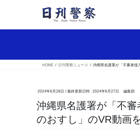
コ
ナ
ン
ビ
テ
ゲ
ン
ー
ツ
シ
へ
ョ
ス
ン
キ
に
ッ
移
HOME
日刊警察ニュース
沖縄県名護署が「不審者侵
プ
動
2024年6月28日
/ 最終更新日時 :
2024年6月27日
編集部
沖縄県名護署が「不審者侵入対応訓練」と「いか
のおすし」のVR動画