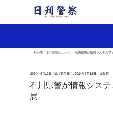
コ
ナ
ン
ビ
テ
ゲ
ン
ー
ツ
シ
へ
ョ
ス
ン
キ
に
ッ
移
HOME
日刊警察ニュース
石川県警が情報システムフ
プ
動
2024年6月12日
/ 最終更新日時 :
2024年6月12日
編集部
石川県警が情報システムフェアに県警ブースを出
展