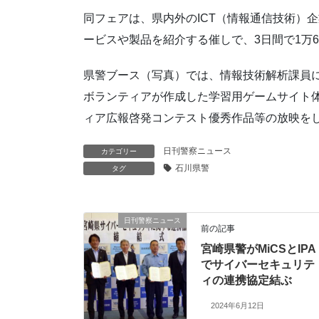
同フェアは、県内外のICT（情報通信技術）
ービスや製品を紹介する催しで、3日間で1万6
県警ブース（写真）では、情報技術解析課員
ボランティアが作成した学習用ゲームサイト
ィア広報啓発コンテスト優秀作品等の放映を
日刊警察ニュース
カテゴリー
石川県警
タグ
日刊警察ニュース
前の記事
宮崎県警がMiCSとIPA
でサイバーセキュリテ
ィの連携協定結ぶ
2024年6月12日