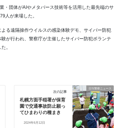
企業・団体がAIやメタバース技術等を活用した最先端のサ
79人が来場した。
による遠隔操作ウイルスの感染体験デモ、サイバー防犯
体験が行われ、警察庁が主催したサイバー防犯ボランテ
した。
日刊警察ニュース
次の記事
札幌方面手稲署が保育
園で交通事故防止願っ
てひまわりの種まき
2024年6月12日