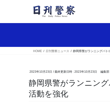
コ
ナ
ン
ビ
テ
ゲ
ン
ー
ツ
シ
へ
ョ
ス
ン
キ
に
ッ
移
HOME
日刊警察ニュース
静岡県警がランニングパト
プ
動
2023年10月23日
/ 最終更新日時 :
2023年10月23日
編集部
静岡県警がランニングパトロールで地域の見守り
活動を強化