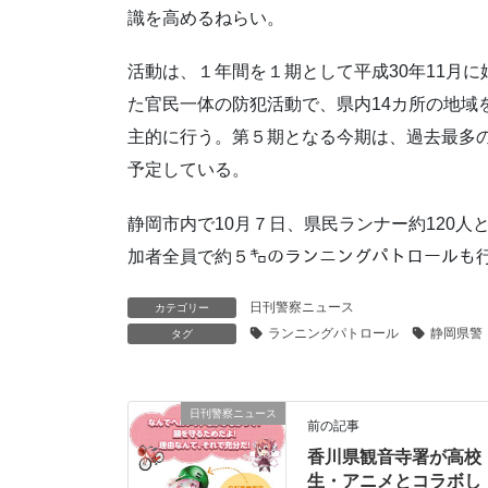
識を高めるねらい。
活動は、１年間を１期として平成30年11月
た官民一体の防犯活動で、県内14カ所の地域
主的に行う。第５期となる今期は、過去最多の
予定している。
静岡市内で10月７日、県民ランナー約120
加者全員で約５㌔のランニングパトロールも
日刊警察ニュース
カテゴリー
ランニングパトロール
静岡県警
タグ
日刊警察ニュース
前の記事
香川県観音寺署が高校
生・アニメとコラボし