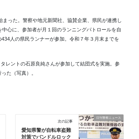
に始まった。警察や地元新聞社、協賛企業、県民が連携し
を中心に、参加者が月１回のランニングパトロールを自
434人の県民ランナーが参加。令和７年３月末までを
人とタレントの石原良純さんが参加して結団式を実施。参
行った（写真）。
日刊警察ニュース
次の記事
愛知県警が自転車盗難
対策でバンドルロック