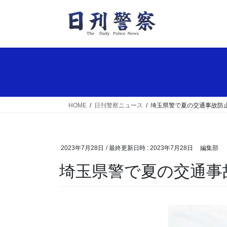
コ
ナ
ン
ビ
テ
ゲ
ン
ー
ツ
シ
へ
ョ
ス
ン
キ
に
ッ
移
HOME
日刊警察ニュース
埼玉県警で夏の交通事故防
プ
動
2023年7月28日
/ 最終更新日時 :
2023年7月28日
編集部
埼玉県警で夏の交通