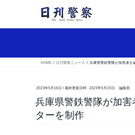
コ
ナ
ン
ビ
テ
ゲ
ン
ー
ツ
シ
へ
ョ
ス
ン
キ
に
ッ
移
HOME
日刊警察ニュース
兵庫県警鉄警隊が加害者を
プ
動
2023年5月16日
/ 最終更新日時 :
2023年5月15日
編集部
兵庫県警鉄警隊が加害者を威圧する痴漢撲滅ポス
ターを制作