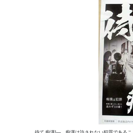
待て 痴漢!―。痴漢は許されない犯罪である