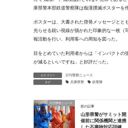
庫県警本部鉄道警察隊は痴漢撲滅ポスターを
ポスターは、大書された啓発メッセージとと
光らせる鋭い視線が描かれた印象的な一枚（写
報活動を行い、利用客への周知を図った。
目をとめていた利用者からは「インパクトの
が減るといいですね」と好評だった。
日刊警察ニュース
カテゴリー
兵庫県警
鉄警隊
タグ
日刊警察ニュース
前の記事
山形県警がサミット開
催前に関係機関と連携
した不審物対応訓練