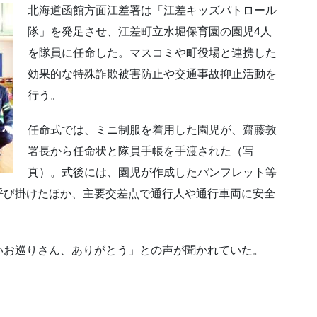
北海道函館方面江差署は「江差キッズパトロール
隊」を発足させ、江差町立水堀保育園の園児4人
を隊員に任命した。マスコミや町役場と連携した
効果的な特殊詐欺被害防止や交通事故抑止活動を
行う。
任命式では、ミニ制服を着用した園児が、齋藤敦
署長から任命状と隊員手帳を手渡された（写
真）。式後には、園児が作成したパンフレット等
呼び掛けたほか、主要交差点で通行人や通行車両に安全
いお巡りさん、ありがとう」との声が聞かれていた。