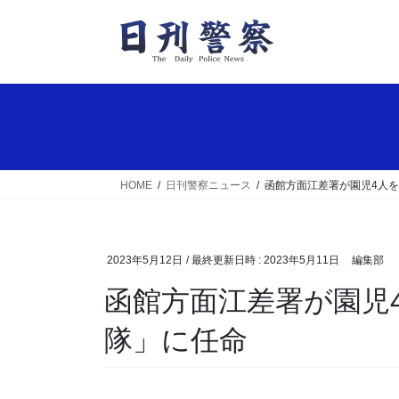
コ
ナ
ン
ビ
テ
ゲ
ン
ー
ツ
シ
へ
ョ
ス
ン
キ
に
ッ
移
HOME
日刊警察ニュース
函館方面江差署が園児4人
プ
動
2023年5月12日
/ 最終更新日時 :
2023年5月11日
編集部
函館方面江差署が園児4人を「キッズパトロール
隊」に任命