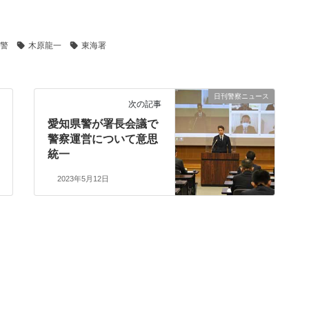
警
木原龍一
東海署
日刊警察ニュース
次の記事
愛知県警が署長会議で
警察運営について意思
統一
2023年5月12日