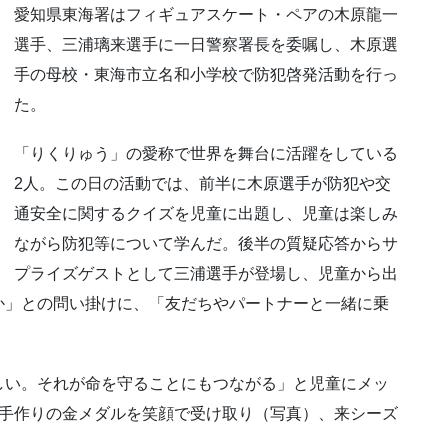
愛知県東海署はフィギュアスケート・ペアの木原龍一
選手、三浦璃来選手に一日警察署長を委嘱し、木原選
手の母校・東海市立名和小学校で防犯啓発活動を行っ
た。
「りくりゅう」の愛称で世界を舞台に活躍をしている
2人。この日の活動では、前半に木原選手が防犯や交
通安全に関するクイズを児童に出題し、児童は楽しみ
ながら防犯等について学んだ。後半の質疑応答からサ
プライズゲストとして三浦選手が登場し、児童から出
か」との問い掛けに、「友だちやパートナーと一緒に乗
しい。それが命を守ることにもつながる」と児童にメッ
ら手作りの金メダルを笑顔で受け取り（写真）、来シーズ