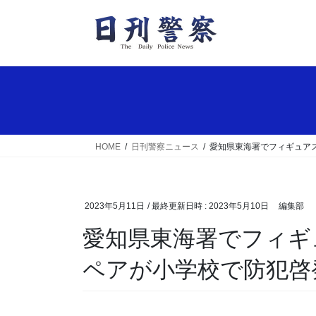
コ
ナ
ン
ビ
テ
ゲ
ン
ー
ツ
シ
へ
ョ
ス
ン
キ
に
ッ
移
HOME
日刊警察ニュース
愛知県東海署でフィギュア
プ
動
2023年5月11日
/ 最終更新日時 :
2023年5月10日
編集部
愛知県東海署でフィギュアスケート・りくりゅう
ペアが小学校で防犯啓