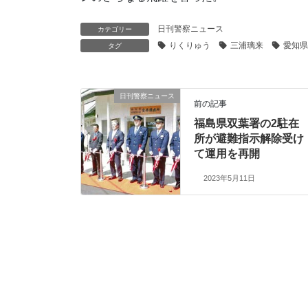
日刊警察ニュース
カテゴリー
りくりゅう
三浦璃来
愛知県
タグ
日刊警察ニュース
前の記事
福島県双葉署の2駐在
所が避難指示解除受け
て運用を再開
2023年5月11日