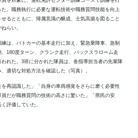
隊員を対象に、運転免許センター訓練コースで訓練を行
った。職務執行に必要な運転技術や職務質問技能を向上
させるとともに、帰属意識の醸成、士気高揚を図ること
がねらい。
訓練は、パトカーの基本走行に加え、緊急乗降車、急制
動、180度ターン、クランク走行、バックスラローム走
行われた。3班に分かれた隊員は、各指導担当者の先輩隊
み、適切な対処方法を確認した（写真）。
性を再認識した」「自身の車両感覚をさらに磨く必要性
隊員だが職務質問の技術の高さに驚いた」「県民の安
高く評価していた。