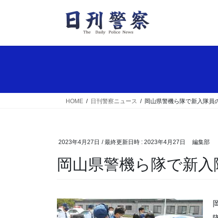
コ
ナ
ン
ビ
テ
ゲ
ン
ー
ツ
シ
へ
ョ
ス
ン
キ
に
ッ
移
HOME
日刊警察ニュース
岡山県警機ら隊で新入隊員
プ
動
2023年4月27日
/ 最終更新日時 :
2023年4月27日
編集部
岡山県警機ら隊で新