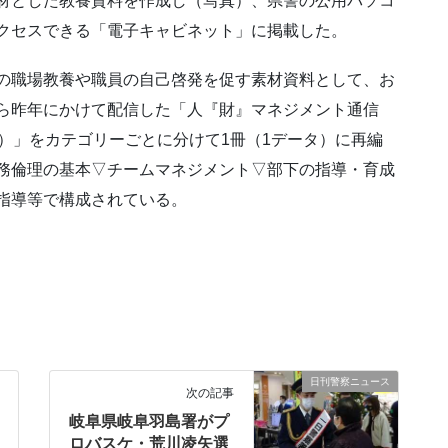
材とした教養資料を作成し（写真）、県警の公用パソコ
クセスできる「電子キャビネット」に掲載した。
の職場教養や職員の自己啓発を促す素材資料として、お
ら昨年にかけて配信した「人『財』マネジメント通信
号）」をカテゴリーごとに分けて1冊（1データ）に再編
務倫理の基本▽チームマネジメント▽部下の指導・育成
指導等で構成されている。
日刊警察ニュース
次の記事
岐阜県岐阜羽島署がプ
ロバスケ・荒川凌矢選