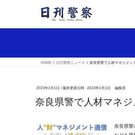
コ
ナ
ン
ビ
テ
ゲ
ン
ー
ツ
シ
へ
ョ
ス
ン
キ
に
ッ
移
HOME
日刊警察ニュース
奈良県警で人材マネジメン
プ
動
2023年2月1日
/ 最終更新日時 :
2023年2月1日
編集部
奈良県警で人材マネ
奈良県警