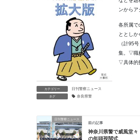
などを題
ンからア
各所属で
ととしか
（計95
集。▽職
▽具体的
日刊警察ニュース
カテゴリー
奈良県警
タグ
日刊警察ニュース
前の記事
神奈川県警で威風堂々
の年頭視閲式