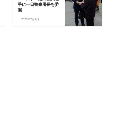
手に一日警察署長を委
嘱
2023年2月2日