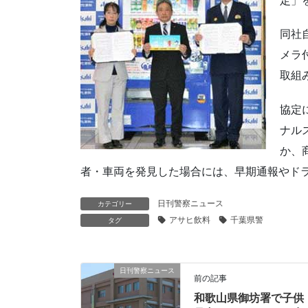
定」
同社
メラ
取組
協定
ナル
か、
者・車両を発見した場合には、早期通報やド
日刊警察ニュース
カテゴリー
アサヒ飲料
千葉県警
タグ
日刊警察ニュース
前の記事
和歌山県御坊署で子供