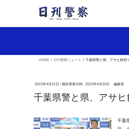
コ
ナ
ン
ビ
テ
ゲ
ン
ー
ツ
シ
へ
ョ
ス
ン
キ
に
ッ
移
HOME
日刊警察ニュース
千葉県警と県、アサヒ飲料
プ
動
2022年4月21日
/ 最終更新日時 :
2022年4月20日
編集部
千葉県警と県、アサ
千葉