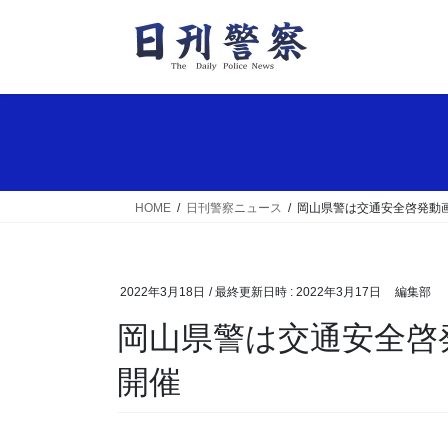
コ
ナ
ン
ビ
テ
ゲ
ン
ー
ツ
シ
へ
ョ
ス
ン
キ
に
ッ
移
HOME
日刊警察ニュース
岡山県警は交通安全啓発動
プ
動
2022年3月18日
/ 最終更新日時 :
2022年3月17日
編集部
岡山県警は交通安全啓発動画コンテスト表彰式を
開催