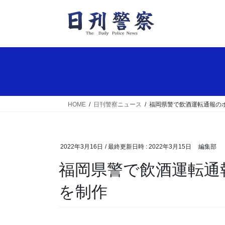
コ
ナ
ン
ビ
テ
ゲ
ン
ー
ツ
シ
へ
ョ
ス
ン
キ
に
ッ
移
HOME
日刊警察ニュース
福岡県警で飲酒運転通報の
プ
動
2022年3月16日
/ 最終更新日時 :
2022年3月15日
編集部
福岡県警で飲酒運転通報のポイントまとめた動画
を制作