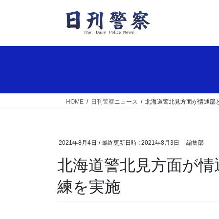
コ
ナ
ン
ビ
テ
ゲ
ン
ー
ツ
シ
へ
ョ
ス
ン
キ
に
ッ
移
HOME
日刊警察ニュース
北海道警北見方面が情通部
プ
動
2021年8月4日
/ 最終更新日時 :
2021年8月3日
編集部
北海道警北見方面が情通部と山岳での映像伝送訓
練を実施