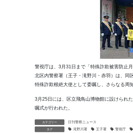
警視庁は、3月31日まで「特殊詐欺被害防止
北区内警察署（王子・滝野川・赤羽）は、同
特殊詐欺根絶大使として委嘱し、さらなる周知
3月25日には、区立飛鳥山博物館に設けられ
嘱式が行われた。
日刊警察ニュース
カテゴリー
滝野川署
王子署
警視庁
タグ