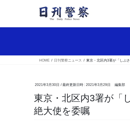
コ
ナ
ン
ビ
テ
ゲ
ン
ー
ツ
シ
へ
ョ
ス
ン
キ
に
ッ
移
HOME
日刊警察ニュース
東京・北区内3署が「しぶ
プ
動
2021年3月30日
/ 最終更新日時 :
2021年3月29日
編集部
東京・北区内3署が「しぶさわくん」に特殊詐欺根
絶大使を委嘱