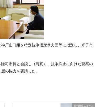
と神戸山口組を特定抗争指定暴力団等に指定し、米子市
木隆司市長と会談し（写真）、抗争抑止に向けた警察の
一層の協力を要請した。
日刊警察ニュース