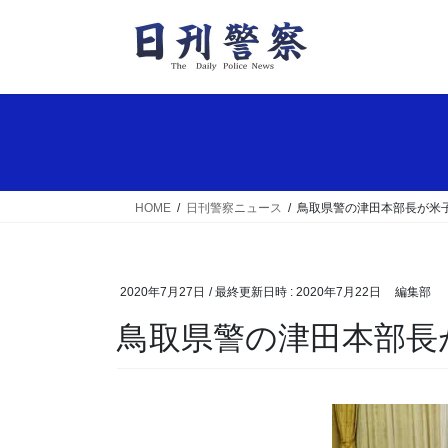
コ
ナ
ン
ビ
テ
ゲ
ン
ー
ツ
シ
へ
ョ
ス
ン
キ
に
ッ
移
HOME
日刊警察ニュース
鳥取県警の津田本部長が米
プ
動
2020年7月27日
/ 最終更新日時 :
2020年7月22日
編集部
鳥取県警の津田本部