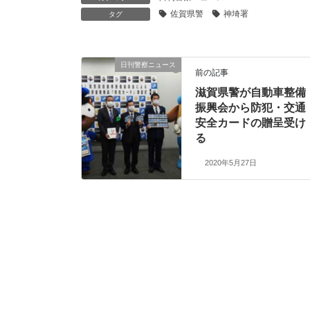
佐賀県警
神埼署
タグ
日刊警察ニュース
前の記事
滋賀県警が自動車整備
振興会から防犯・交通
安全カードの贈呈受け
る
2020年5月27日