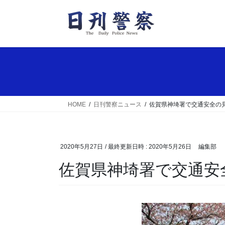
コ
ナ
ン
ビ
テ
ゲ
ン
ー
ツ
シ
へ
ョ
ス
ン
キ
に
ッ
移
HOME
日刊警察ニュース
佐賀県神埼署で交通安全の
プ
動
2020年5月27日
/ 最終更新日時 :
2020年5月26日
編集部
佐賀県神埼署で交通